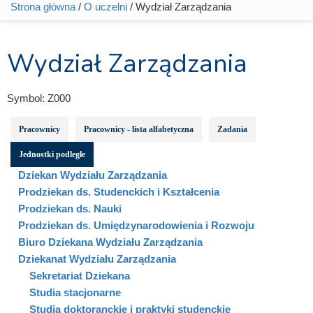
Strona główna
/
O uczelni
/ Wydział Zarządzania
Jesteś tutaj
Wydział Zarządzania
Symbol:
Z000
Pracownicy
Pracownicy - lista alfabetyczna
Zadania
Jednostki podległe
Dziekan Wydziału Zarządzania
Prodziekan ds. Studenckich i Kształcenia
Prodziekan ds. Nauki
Prodziekan ds. Umiędzynarodowienia i Rozwoju
Biuro Dziekana Wydziału Zarządzania
Dziekanat Wydziału Zarządzania
Sekretariat Dziekana
Studia stacjonarne
Studia doktoranckie i praktyki studenckie