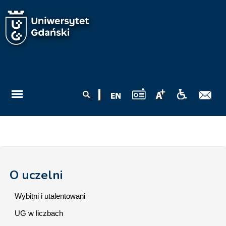
Przejdź do treści
Formularz
Szukaj
wyszukiwania
O uczelni
Wybitni i utalentowani
UG w liczbach