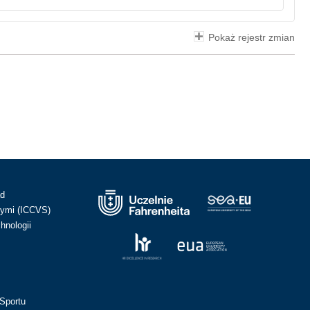
Pokaż rejestr zmian
ad
ymi (ICCVS)
hnologii
Sportu