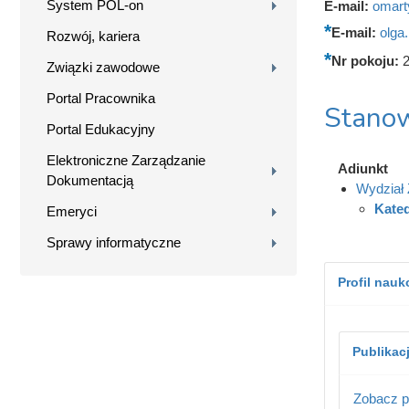
System POL-on
E-mail:
omart
E-mail:
olga
Rozwój, kariera
Nr pokoju:
Związki zawodowe
Portal Pracownika
Stanow
Portal Edukacyjny
Elektroniczne Zarządzanie
Adiunkt
Dokumentacją
Wydział 
Kated
Emeryci
Sprawy informatyczne
Profil nau
Publikac
Zobacz p