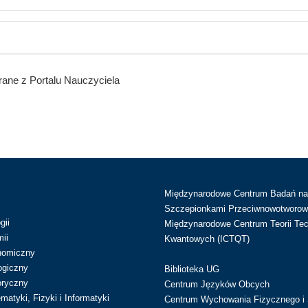
ane z Portalu Nauczyciela
Międzynarodowe Centrum Badań n
Szczepionkami Przeciwnowotworow
gii
Międzynarodowe Centrum Teorii Tec
ii
Kwantowych (ICTQT)
nomiczny
ogiczny
Biblioteka UG
oryczny
Centrum Języków Obcych
atyki, Fizyki i Informatyki
Centrum Wychowania Fizycznego i 