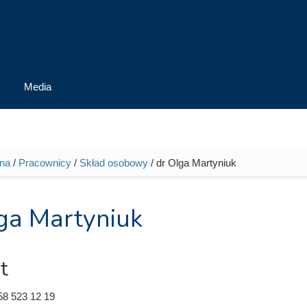
Media
wna
/
Pracownicy
/
Skład osobowy
/ dr Olga Martyniuk
tutaj
ga Martyniuk
t
58 523 12 19