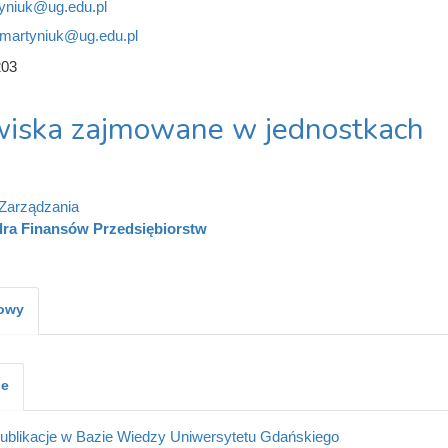
yniuk@ug.edu.pl
.martyniuk@ug.edu.pl
203
iska zajmowane w jednostkach
Zarządzania
ra Finansów Przedsiębiorstw
kowy
je
ublikacje w Bazie Wiedzy Uniwersytetu Gdańskiego