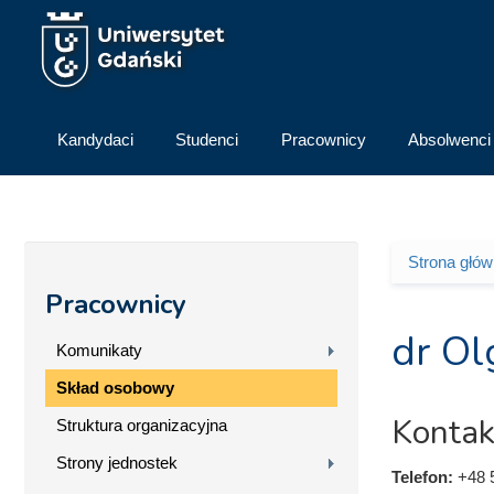
Przejdź do treści
Kandydaci
Studenci
Pracownicy
Absolwenci
Strona głó
Jesteś 
Pracownicy
dr Ol
Komunikaty
Skład osobowy
Kontak
Struktura organizacyjna
Strony jednostek
Telefon:
+48 