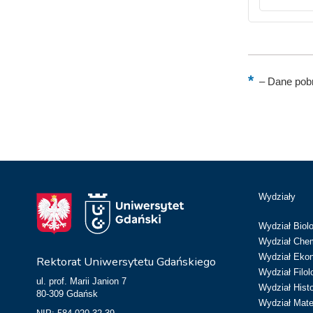
–
Dane pobr
Wydziały
Wydział Biolo
Wydział Chem
Wydział Eko
Rektorat Uniwersytetu Gdańskiego
Wydział Filol
ul. prof. Marii Janion 7
Wydział Hist
80-309 Gdańsk
Wydział Matem