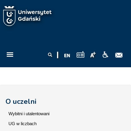
Przejdź do treści
Formularz
Szukaj
wyszukiwania
O uczelni
Wybitni i utalentowani
UG w liczbach