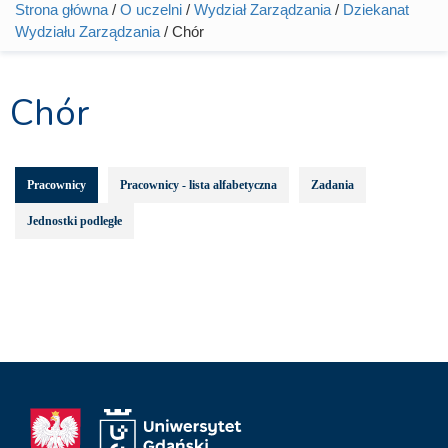
Strona główna
/
O uczelni
/
Wydział Zarządzania
/
Dziekanat
Jesteś tutaj
Wydziału Zarządzania
/ Chór
Chór
Pracownicy
Pracownicy - lista alfabetyczna
Zadania
Jednostki podległe