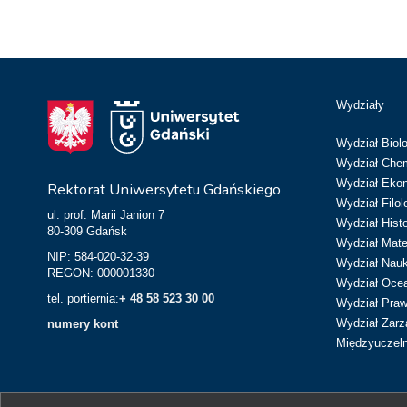
Wydziały
Wydział Biolo
Wydział Chem
Wydział Eko
Rektorat Uniwersytetu Gdańskiego
Wydział Filol
ul. prof. Marii Janion 7
Wydział Hist
80-309 Gdańsk
Wydział Matem
NIP: 584-020-32-39
Wydział Nau
REGON: 000001330
Wydział Ocean
tel. portiernia:
+ 48 58 523 30 00
Wydział Prawa
Wydział Zarz
numery kont
Międzyuczeln