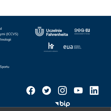
ad
ymi (ICCVS)
hnologii
Sportu