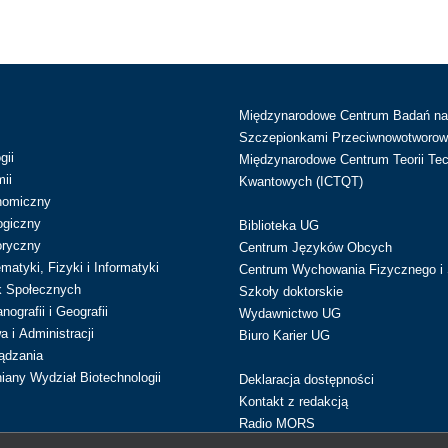
Międzynarodowe Centrum Badań n
Szczepionkami Przeciwnowotworow
gii
Międzynarodowe Centrum Teorii Tec
ii
Kwantowych (ICTQT)
nomiczny
ogiczny
Biblioteka UG
oryczny
Centrum Języków Obcych
atyki, Fizyki i Informatyki
Centrum Wychowania Fizycznego i 
k Społecznych
Szkoły doktorskie
ografii i Geografii
Wydawnictwo UG
 i Administracji
Biuro Karier UG
ądzania
iany Wydział Biotechnologii
Deklaracja dostępności
Kontakt z redakcją
Radio MORS