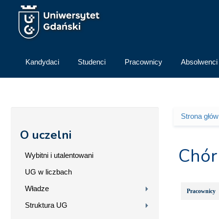
Przejdź do treści
Kandydaci
Studenci
Pracownicy
Absolwenci
Strona głó
Jesteś 
O uczelni
Chór
Wybitni i utalentowani
UG w liczbach
Władze
Pracownicy
Struktura UG