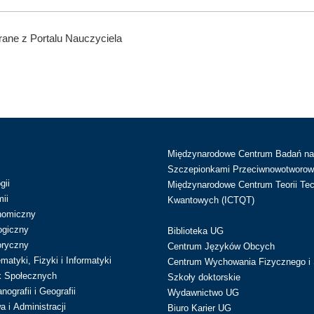
ane z Portalu Nauczyciela
Międzynarodowe Centrum Badań n
Szczepionkami Przeciwnowotworow
gii
Międzynarodowe Centrum Teorii Tec
ii
Kwantowych (ICTQT)
nomiczny
ogiczny
Biblioteka UG
oryczny
Centrum Języków Obcych
atyki, Fizyki i Informatyki
Centrum Wychowania Fizycznego i 
k Społecznych
Szkoły doktorskie
ografii i Geografii
Wydawnictwo UG
 i Administracji
Biuro Karier UG