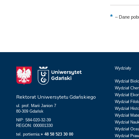
–
Dane pobr
Wydziały
Wydział Biolo
Wydział Chem
Wydział Eko
Rektorat Uniwersytetu Gdańskiego
Wydział Filol
ul. prof. Marii Janion 7
Wydział Hist
80-309 Gdańsk
Wydział Matem
NIP: 584-020-32-39
Wydział Nau
REGON: 000001330
Wydział Ocean
tel. portiernia:
+ 48 58 523 30 00
Wydział Prawa