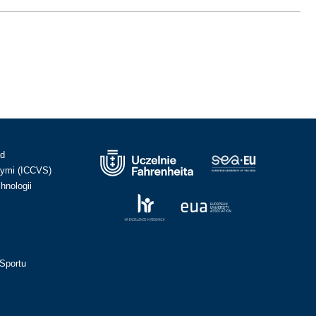
ad
ymi (ICCVS)
hnologii
Sportu