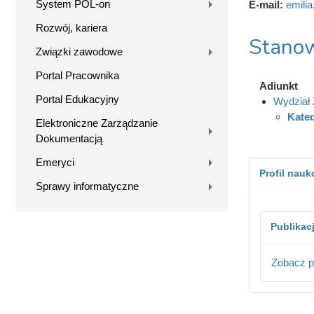
System POL-on
E-mail:
emili
Rozwój, kariera
Stanow
Związki zawodowe
Portal Pracownika
Adiunkt
Portal Edukacyjny
Wydział 
Kated
Elektroniczne Zarządzanie
Dokumentacją
Emeryci
Profil nau
Sprawy informatyczne
Publikac
Zobacz p