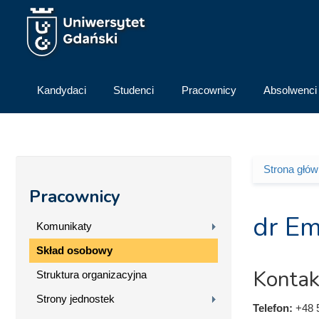
Przejdź do treści
Kandydaci
Studenci
Pracownicy
Absolwenci
Strona głó
Jesteś 
Pracownicy
dr Em
Komunikaty
Skład osobowy
Kontak
Struktura organizacyjna
Strony jednostek
Telefon:
+48 