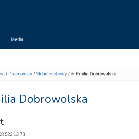
Media
wna
/
Pracownicy
/
Skład osobowy
/ dr Emilia Dobrowolska
tutaj
ilia Dobrowolska
t
58 523 13 78