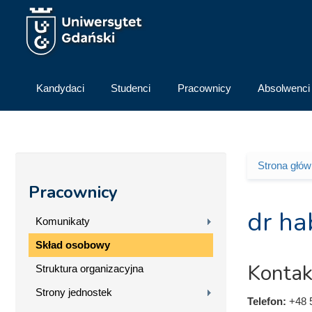
Przejdź do treści
Kandydaci
Studenci
Pracownicy
Absolwenci
Strona głó
Jesteś 
Pracownicy
dr ha
Komunikaty
Skład osobowy
Kontak
Struktura organizacyjna
Strony jednostek
Telefon:
+48 