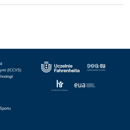
ad
ymi (ICCVS)
hnologii
Sportu