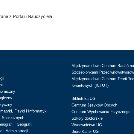
ane z Portalu Nauczyciela
Międzynarodowe Centrum Badań n
Szczepionkami Przeciwnowotworow
gii
Międzynarodowe Centrum Teorii Tec
ii
Kwantowych (ICTQT)
nomiczny
ogiczny
Biblioteka UG
oryczny
Centrum Języków Obcych
atyki, Fizyki i Informatyki
Centrum Wychowania Fizycznego i 
k Społecznych
Szkoły doktorskie
ografii i Geografii
Wydawnictwo UG
 i Administracji
Biuro Karier UG