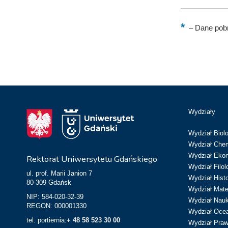
–
Dane pobr
Wydziały
Wydział Biolo
Wydział Chem
Wydział Eko
Rektorat Uniwersytetu Gdańskiego
Wydział Filol
ul. prof. Marii Janion 7
Wydział Hist
80-309 Gdańsk
Wydział Matem
NIP: 584-020-32-39
Wydział Nau
REGON: 000001330
Wydział Ocean
tel. portiernia:
+ 48 58 523 30 00
Wydział Prawa