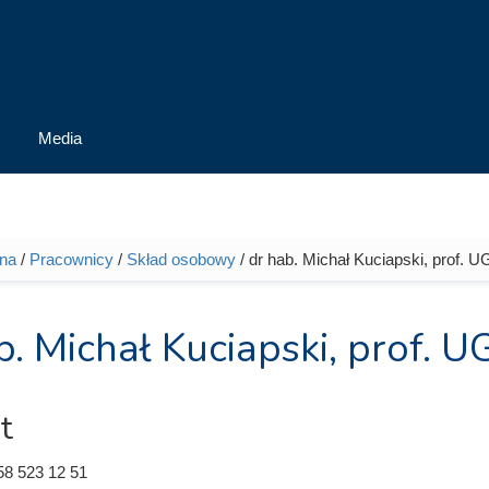
Media
wna
/
Pracownicy
/
Skład osobowy
/ dr hab. Michał Kuciapski, prof. U
tutaj
b. Michał Kuciapski, prof. U
t
58 523 12 51