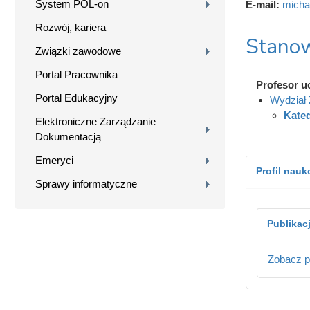
System POL-on
E-mail:
micha
Rozwój, kariera
Stanow
Związki zawodowe
Portal Pracownika
Profesor u
Portal Edukacyjny
Wydział 
Kated
Elektroniczne Zarządzanie
Dokumentacją
Emeryci
Profil nau
Sprawy informatyczne
Publikac
Zobacz p