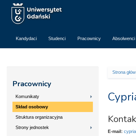
Przejdź do treści
Kandydaci
Studenci
Pracownicy
Absolwenci
Strona głó
Jesteś 
Pracownicy
Cypri
Komunikaty
Skład osobowy
Kontak
Struktura organizacyjna
Strony jednostek
E-mail:
cypri