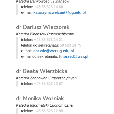
Katedra Bankowości i Finansów
telefon:
+48 58 523 14 60
e-mail:
katarzyna.welzant@ug.edu.pl
dr Dariusz Wieczorek
Katedra Finansów Przedsiębiorstw
telefon:
+48 58 523 14 21
telefon do sekretariatu:
58 523 14 75
e-mail:
dar.wie@wzr.ug.edu.pl
e-mail do sekretariatu:
finprzed@wzr.pl
dr Beata Wierzbicka
Katedra Zachowań Organizacyjnych
telefon:
+48 58 523 13 67
dr Monika Woźniak
Katedra Informatyki Ekonomicznej
telefon:
+48 58 523 12 09