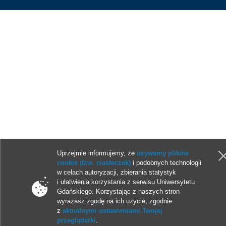
Uprzejmie informujemy, że
używamy plików
cookie (tzw. ciasteczek)
i podobnych technologii
w celach autoryzacji, zbierania statystyk
i ułatwienia korzystania z serwisu Uniwersytetu
Gdańskiego. Korzystając z naszych stron
wyrażasz zgodę na ich użycie, zgodnie
z
aktualnymi ustawieniami Twojej
przeglądarki
.