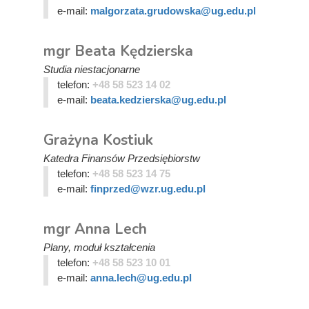
e-mail:
malgorzata.grudowska@ug.edu.pl
mgr Beata Kędzierska
Studia niestacjonarne
telefon:
+48 58 523 14 02
e-mail:
beata.kedzierska@ug.edu.pl
Grażyna Kostiuk
Katedra Finansów Przedsiębiorstw
telefon:
+48 58 523 14 75
e-mail:
finprzed@wzr.ug.edu.pl
mgr Anna Lech
Plany, moduł kształcenia
telefon:
+48 58 523 10 01
e-mail:
anna.lech@ug.edu.pl