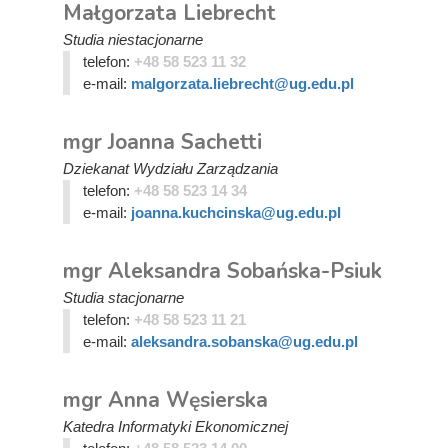
Małgorzata Liebrecht
Studia niestacjonarne
telefon:
+48 58 523 11 32
e-mail:
malgorzata.liebrecht@ug.edu.pl
mgr Joanna Sachetti
Dziekanat Wydziału Zarządzania
telefon:
+48 58 523 14 34
e-mail:
joanna.kuchcinska@ug.edu.pl
mgr Aleksandra Sobańska-Psiuk
Studia stacjonarne
telefon:
+48 58 523 11 21
e-mail:
aleksandra.sobanska@ug.edu.pl
mgr Anna Węsierska
Katedra Informatyki Ekonomicznej