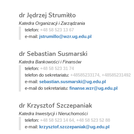
dr Jędrzej Strumiłło
Katedra Organizacji i Zarządzania
telefon:
+48 58 523 13 67
e-mail:
jstrumillo@wzr.ug.edu.pl
dr Sebastian Susmarski
Katedra Bankowości i Finansów
telefon:
+48 58 523 31 74
telefon do sekretariatu:
+48585233174, +48585231492
e-mail:
sebastian.susmarski@ug.edu.pl
e-mail do sekretariatu:
finanse.wzr@ug.edu.pl
dr Krzysztof Szczepaniak
Katedra Inwestycji i Nieruchomości
telefon:
+48 58 523 14 64, +48 58 523 52 88
e-mail:
krzysztof.szczepaniak@ug.edu.pl