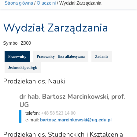
Strona główna
/
O uczelni
/ Wydział Zarządzania
Jesteś tutaj
Wydział Zarządzania
Symbol:
Z000
Pracownicy
Pracownicy - lista alfabetyczna
Zadania
Jednostki podległe
Prodziekan ds. Nauki
dr hab. Bartosz Marcinkowski, prof.
UG
telefon:
+48 58 523 14 00
e-mail:
bartosz.marcinkowski@ug.edu.pl
Prodziekan ds. Studenckich i Kształcenia