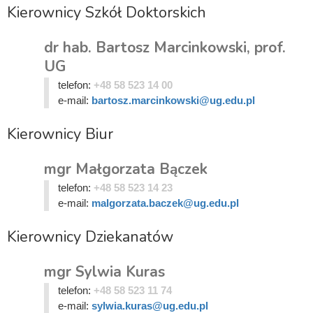
Kierownicy Szkół Doktorskich
dr hab. Bartosz Marcinkowski, prof.
UG
telefon:
+48 58 523 14 00
e-mail:
bartosz.marcinkowski@ug.edu.pl
Kierownicy Biur
mgr Małgorzata Bączek
telefon:
+48 58 523 14 23
e-mail:
malgorzata.baczek@ug.edu.pl
Kierownicy Dziekanatów
mgr Sylwia Kuras
telefon:
+48 58 523 11 74
e-mail:
sylwia.kuras@ug.edu.pl