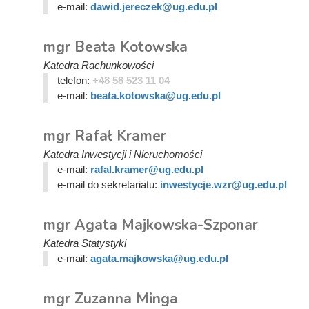
e-mail:
dawid.jereczek@ug.edu.pl
mgr Beata Kotowska
Katedra Rachunkowości
telefon:
+48 58 523 11 04
e-mail:
beata.kotowska@ug.edu.pl
mgr Rafał Kramer
Katedra Inwestycji i Nieruchomości
e-mail:
rafal.kramer@ug.edu.pl
e-mail do sekretariatu:
inwestycje.wzr@ug.edu.pl
mgr Agata Majkowska-Szponar
Katedra Statystyki
e-mail:
agata.majkowska@ug.edu.pl
mgr Zuzanna Minga