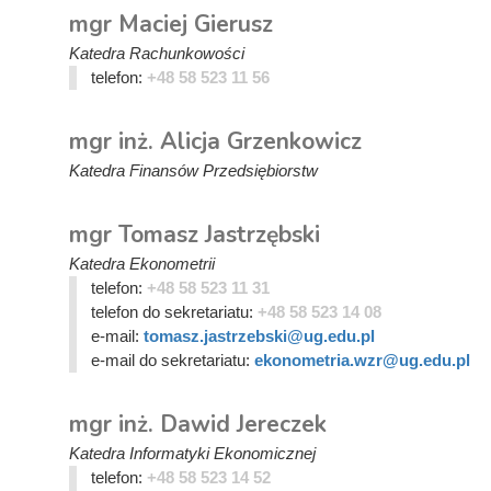
mgr Maciej Gierusz
Katedra Rachunkowości
telefon:
+48 58 523 11 56
mgr inż. Alicja Grzenkowicz
Katedra Finansów Przedsiębiorstw
mgr Tomasz Jastrzębski
Katedra Ekonometrii
telefon:
+48 58 523 11 31
telefon do sekretariatu:
+48 58 523 14 08
e-mail:
tomasz.jastrzebski@ug.edu.pl
e-mail do sekretariatu:
ekonometria.wzr@ug.edu.pl
mgr inż. Dawid Jereczek
Katedra Informatyki Ekonomicznej
telefon:
+48 58 523 14 52