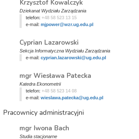
Krzysztof Kowalczyk
Dziekanat Wydziału Zarządzania
telefon:
+48 58 523 13 15
e-mail:
mjpower@wzr.ug.edu.pl
Cyprian Lazarowski
Sekcja Informatyczna Wydziału Zarządzania
e-mail:
cyprian.lazarowski@ug.edu.pl
mgr Wiesława Patecka
Katedra Ekonometrii
telefon:
+48 58 523 14 08
e-mail:
wieslawa.patecka@ug.edu.pl
Pracownicy administracyjni
mgr Iwona Bach
Studia stacjonarne