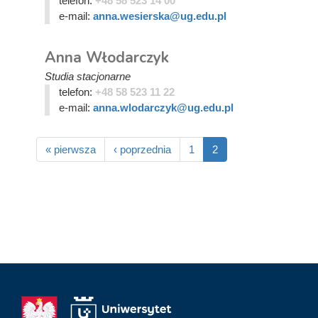
telefon:
+48 58 523 14 00
e-mail:
anna.wesierska@ug.edu.pl
Anna Włodarczyk
Studia stacjonarne
telefon:
+48 58 523 11 22
e-mail:
anna.wlodarczyk@ug.edu.pl
« pierwsza
‹ poprzednia
1
2