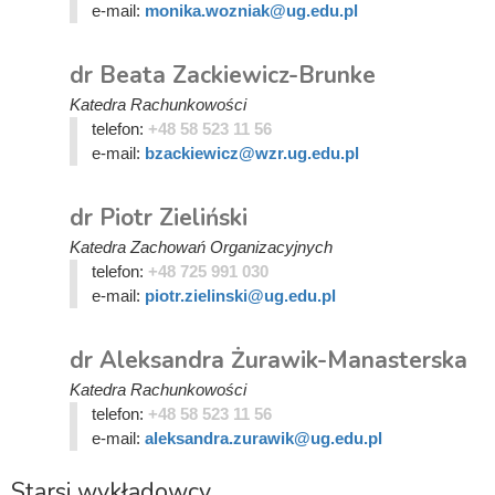
e-mail:
monika.wozniak@ug.edu.pl
dr Beata Zackiewicz-Brunke
Katedra Rachunkowości
telefon:
+48 58 523 11 56
e-mail:
bzackiewicz@wzr.ug.edu.pl
dr Piotr Zieliński
Katedra Zachowań Organizacyjnych
telefon:
+48 725 991 030
e-mail:
piotr.zielinski@ug.edu.pl
dr Aleksandra Żurawik-Manasterska
Katedra Rachunkowości
telefon:
+48 58 523 11 56
e-mail:
aleksandra.zurawik@ug.edu.pl
Starsi wykładowcy