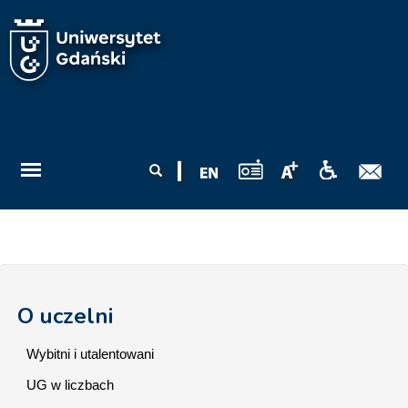
Przejdź do treści
Formularz
Szukaj
wyszukiwania
O uczelni
Wybitni i utalentowani
UG w liczbach