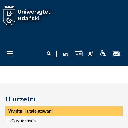
Przejdź do treści
Formularz
Szukaj
wyszukiwania
O uczelni
Wybitni i utalentowani
UG w liczbach