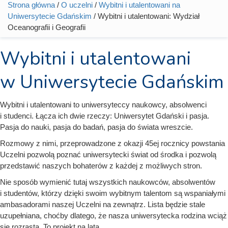
Strona główna
/
O uczelni
/
Wybitni i utalentowani na
Jesteś tutaj
Uniwersytecie Gdańskim
/ Wybitni i utalentowani: Wydział
Oceanografii i Geografii
Wybitni i utalentowani
w Uniwersytecie Gdańskim
Wybitni i utalentowani to uniwersyteccy naukowcy, absolwenci
i studenci. Łącza ich dwie rzeczy: Uniwersytet Gdański i pasja.
Pasja do nauki, pasja do badań, pasja do świata wreszcie.
Rozmowy z nimi, przeprowadzone z okazji 45ej rocznicy powstania
Uczelni pozwolą poznać uniwersytecki świat od środka i pozwolą
przedstawić naszych bohaterów z każdej z możliwych stron.
Nie sposób wymienić tutaj wszystkich naukowców, absolwentów
i studentów, którzy dzięki swoim wybitnym talentom są wspaniałymi
ambasadorami naszej Uczelni na zewnątrz. Lista będzie stale
uzupełniana, choćby dlatego, że nasza uniwersytecka rodzina wciąż
się rozrasta. To projekt na lata.