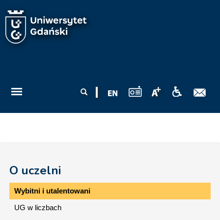
Przejdź do treści
Formularz
Szukaj
wyszukiwania
O uczelni
Wybitni i utalentowani
UG w liczbach