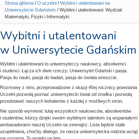
Strona główna
/
O uczelni
/
Wybitni i utalentowani na
Jesteś tutaj
Uniwersytecie Gdańskim
/ Wybitni i utalentowani: Wydział
Matematyki, Fizyki i Informatyki
Wybitni i utalentowani
w Uniwersytecie Gdańskim
Wybitni i utalentowani to uniwersyteccy naukowcy, absolwenci
i studenci. Łącza ich dwie rzeczy: Uniwersytet Gdański i pasja.
Pasja do nauki, pasja do badań, pasja do świata wreszcie.
Rozmowy z nimi, przeprowadzone z okazji 45ej rocznicy powstania
Uczelni pozwolą poznać uniwersytecki świat od środka i pozwolą
przedstawić naszych bohaterów z każdej z możliwych stron.
Nie sposób wymienić tutaj wszystkich naukowców, absolwentów
i studentów, którzy dzięki swoim wybitnym talentom są wspaniałymi
ambasadorami naszej Uczelni na zewnątrz. Lista będzie stale
uzupełniana, choćby dlatego, że nasza uniwersytecka rodzina wciąż
się rozrasta. To projekt na lata.