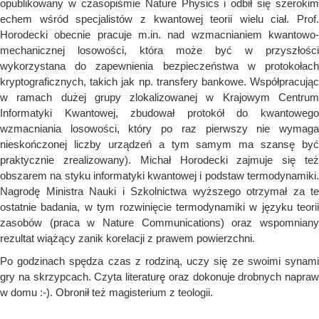
opublikowany w czasopiśmie Nature Physics i odbił się szerokim
echem wśród specjalistów z kwantowej teorii wielu ciał. Prof.
Horodecki obecnie pracuje m.in. nad wzmacnianiem kwantowo-
mechanicznej losowości, która może być w przyszłości
wykorzystana do zapewnienia bezpieczeństwa w protokołach
kryptograficznych, takich jak np. transfery bankowe. Współpracując
w ramach dużej grupy zlokalizowanej w Krajowym Centrum
Informatyki Kwantowej, zbudował protokół do kwantowego
wzmacniania losowości, który po raz pierwszy nie wymaga
nieskończonej liczby urządzeń a tym samym ma szansę być
praktycznie zrealizowany). Michał Horodecki zajmuje się też
obszarem na styku informatyki kwantowej i podstaw termodynamiki.
Nagrodę Ministra Nauki i Szkolnictwa wyższego otrzymał za te
ostatnie badania, w tym rozwinięcie termodynamiki w języku teorii
zasobów (praca w Nature Communications) oraz wspomniany
rezultat wiążący zanik korelacji z prawem powierzchni.
Po godzinach spędza czas z rodziną, uczy się ze swoimi synami
gry na skrzypcach. Czyta literaturę oraz dokonuje drobnych napraw
w domu :-). Obronił też magisterium z teologii.