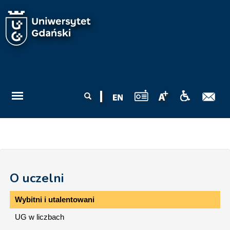
Przejdź do treści
Formularz
Szukaj
wyszukiwania
O uczelni
Wybitni i utalentowani
UG w liczbach