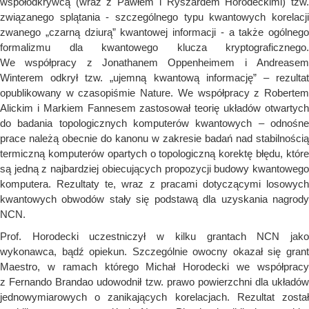
współodkrywcą (wraz z Pawłem i Ryszardem Horodeckimi) tzw.
związanego splątania - szczególnego typu kwantowych korelacji
zwanego „czarną dziurą” kwantowej informacji - a także ogólnego
formalizmu dla kwantowego klucza kryptograficznego.
We współpracy z Jonathanem Oppenheimem i Andreasem
Winterem odkrył tzw. „ujemną kwantową informację” – rezultat
opublikowany w czasopiśmie Nature. We współpracy z Robertem
Alickim i Markiem Fannesem zastosował teorię układów otwartych
do badania topologicznych komputerów kwantowych – odnośne
prace należą obecnie do kanonu w zakresie badań nad stabilnością
termiczną komputerów opartych o topologiczną korektę błędu, które
są jedną z najbardziej obiecujących propozycji budowy kwantowego
komputera. Rezultaty te, wraz z pracami dotyczącymi losowych
kwantowych obwodów stały się podstawą dla uzyskania nagrody
NCN.
Prof. Horodecki uczestniczył w kilku grantach NCN jako
wykonawca, bądź opiekun. Szczególnie owocny okazał się grant
Maestro, w ramach którego Michał Horodecki we współpracy
z Fernando Brandao udowodnił tzw. prawo powierzchni dla układów
jednowymiarowych o zanikających korelacjach. Rezultat został