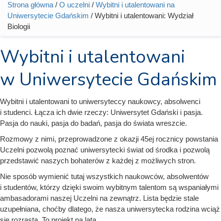
Strona główna
/
O uczelni
/
Wybitni i utalentowani na
Jesteś tutaj
Uniwersytecie Gdańskim
/ Wybitni i utalentowani: Wydział
Biologii
Wybitni i utalentowani
w Uniwersytecie Gdańskim
Wybitni i utalentowani to uniwersyteccy naukowcy, absolwenci
i studenci. Łącza ich dwie rzeczy: Uniwersytet Gdański i pasja.
Pasja do nauki, pasja do badań, pasja do świata wreszcie.
Rozmowy z nimi, przeprowadzone z okazji 45ej rocznicy powstania
Uczelni pozwolą poznać uniwersytecki świat od środka i pozwolą
przedstawić naszych bohaterów z każdej z możliwych stron.
Nie sposób wymienić tutaj wszystkich naukowców, absolwentów
i studentów, którzy dzięki swoim wybitnym talentom są wspaniałymi
ambasadorami naszej Uczelni na zewnątrz. Lista będzie stale
uzupełniana, choćby dlatego, że nasza uniwersytecka rodzina wciąż
się rozrasta. To projekt na lata.