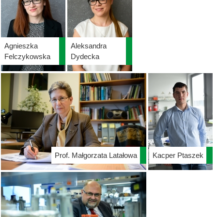
Agnieszka
Aleksandra
Felczykowska
Dydecka
Prof. Małgorzata Latałowa
Kacper Ptaszek