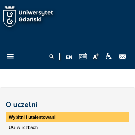
Przejdź do treści
Formularz
Szukaj
wyszukiwania
O uczelni
Wybitni i utalentowani
UG w liczbach