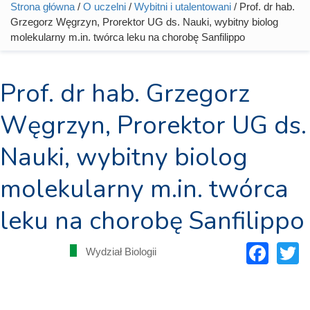
Strona główna
/
O uczelni
/
Wybitni i utalentowani
/ Prof. dr hab.
Jesteś tutaj
Grzegorz Węgrzyn, Prorektor UG ds. Nauki, wybitny biolog
molekularny m.in. twórca leku na chorobę Sanfilippo
Prof. dr hab. Grzegorz
Węgrzyn, Prorektor UG ds.
Nauki, wybitny biolog
molekularny m.in. twórca
leku na chorobę Sanfilippo
Fac
T
Wydział Biologii