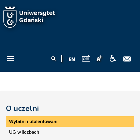
Przejdź do treści
Formularz
Szukaj
wyszukiwania
O uczelni
Wybitni i utalentowani
UG w liczbach