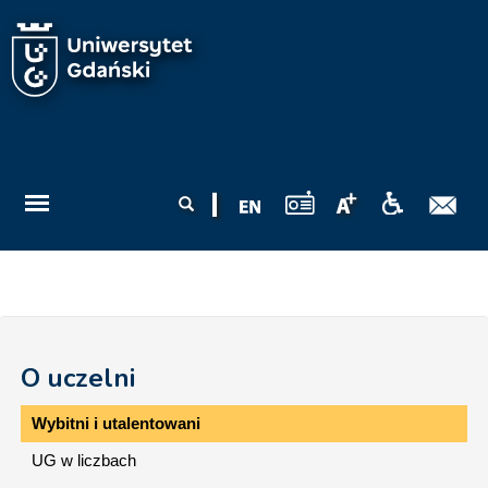
Przejdź do treści
Formularz
Szukaj
wyszukiwania
O uczelni
Wybitni i utalentowani
UG w liczbach