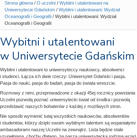
Strona główna
/
O uczelni
/
Wybitni i utalentowani na
Jesteś tutaj
Uniwersytecie Gdańskim
/
Wybitni i utalentowani: Wydział
Oceanografii i Geografii
/ Wybitni i utalentowani: Wydział
Oceanografii i Geografii
Wybitni i utalentowani
w Uniwersytecie Gdańskim
Wybitni i utalentowani to uniwersyteccy naukowcy, absolwenci
i studenci. Łącza ich dwie rzeczy: Uniwersytet Gdański i pasja.
Pasja do nauki, pasja do badań, pasja do świata wreszcie.
Rozmowy z nimi, przeprowadzone z okazji 45ej rocznicy powstania
Uczelni pozwolą poznać uniwersytecki świat od środka i pozwolą
przedstawić naszych bohaterów z każdej z możliwych stron.
Nie sposób wymienić tutaj wszystkich naukowców, absolwentów
i studentów, którzy dzięki swoim wybitnym talentom są wspaniałymi
ambasadorami naszej Uczelni na zewnątrz. Lista będzie stale
uzupełniana, choćby dlatego, że nasza uniwersytecka rodzina wciąż