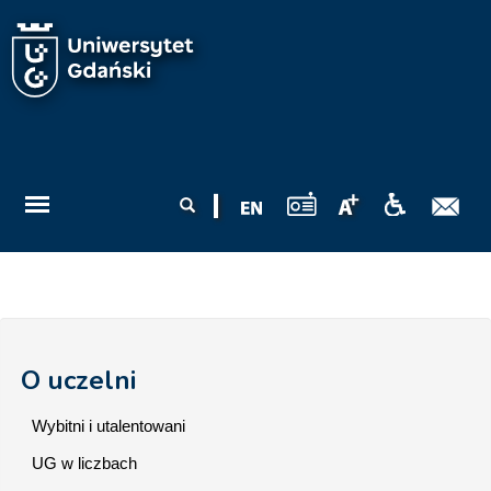
Przejdź do treści
Formularz
Szukaj
wyszukiwania
O uczelni
Wybitni i utalentowani
UG w liczbach