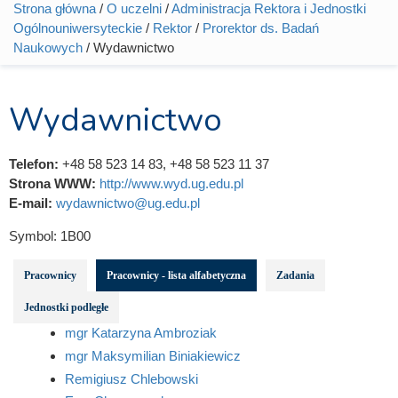
Strona główna
/
O uczelni
/
Administracja Rektora i Jednostki
Jesteś tutaj
Ogólnouniwersyteckie
/
Rektor
/
Prorektor ds. Badań
Naukowych
/ Wydawnictwo
Wydawnictwo
Telefon:
+48 58 523 14 83, +48 58 523 11 37
Strona WWW:
http://www.wyd.ug.edu.pl
E-mail:
wydawnictwo@ug.edu.pl
Symbol:
1B00
Pracownicy
Pracownicy - lista alfabetyczna
Zadania
Jednostki podległe
mgr Katarzyna Ambroziak
mgr Maksymilian Biniakiewicz
Remigiusz Chlebowski