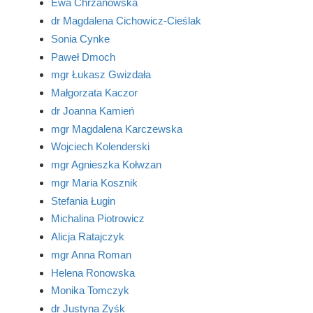
Ewa Chrzanowska
dr Magdalena Cichowicz-Cieślak
Sonia Cynke
Paweł Dmoch
mgr Łukasz Gwizdała
Małgorzata Kaczor
dr Joanna Kamień
mgr Magdalena Karczewska
Wojciech Kolenderski
mgr Agnieszka Kołwzan
mgr Maria Kosznik
Stefania Ługin
Michalina Piotrowicz
Alicja Ratajczyk
mgr Anna Roman
Helena Ronowska
Monika Tomczyk
dr Justyna Zyśk