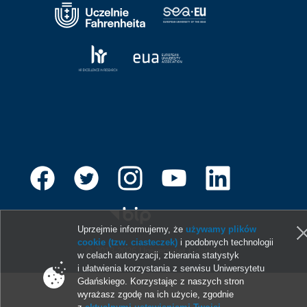
Uprzejmie informujemy, że
używamy plików
cookie (tzw. ciasteczek)
i podobnych technologii
© 2013-2026 Uniwersytet Gdański
w celach autoryzacji, zbierania statystyk
i ułatwienia korzystania z serwisu Uniwersytetu
Gdańskiego. Korzystając z naszych stron
wyrażasz zgodę na ich użycie, zgodnie