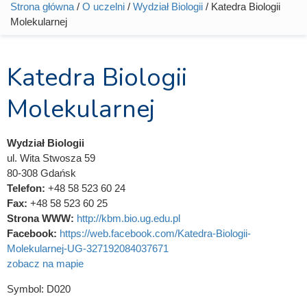
Strona główna
/
O uczelni
/
Wydział Biologii
/ Katedra Biologii
Jesteś tutaj
Molekularnej
Katedra Biologii
Molekularnej
Wydział Biologii
ul. Wita Stwosza 59
80-308 Gdańsk
Telefon:
+48 58 523 60 24
Fax:
+48 58 523 60 25
Strona WWW:
http://kbm.bio.ug.edu.pl
Facebook:
https://web.facebook.com/Katedra-Biologii-
Molekularnej-UG-327192084037671
zobacz na mapie
Symbol:
D020