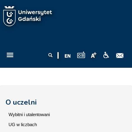
Przejdź do treści
Formularz
Szukaj
wyszukiwania
O uczelni
Wybitni i utalentowani
UG w liczbach