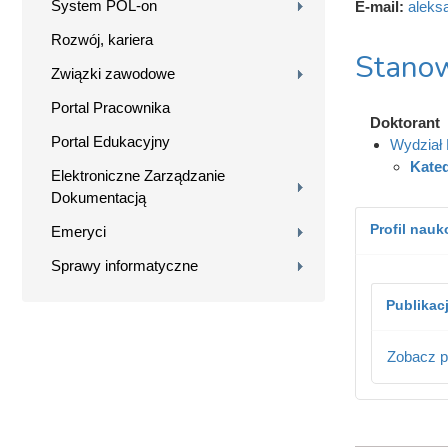
System POL-on
E-mail:
aleks
Rozwój, kariera
Stanow
Związki zawodowe
Portal Pracownika
Doktorant
Portal Edukacyjny
Wydział B
Kated
Elektroniczne Zarządzanie
Dokumentacją
Profil nau
Emeryci
Sprawy informatyczne
Publikac
Zobacz p