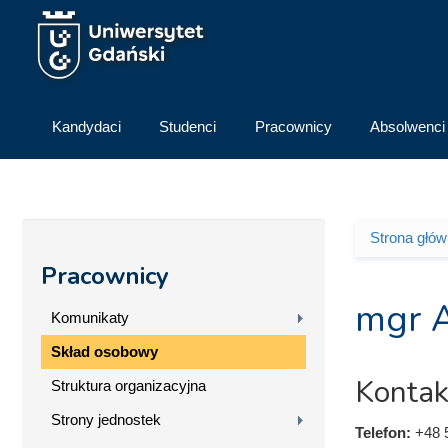
Przejdź do treści
Kandydaci
Studenci
Pracownicy
Absolwenci
Strona głó
Jesteś 
Pracownicy
mgr A
Komunikaty
Skład osobowy
Kontak
Struktura organizacyjna
Strony jednostek
Telefon:
+48 