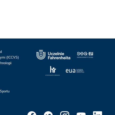
ad
ymi (ICCVS)
hnologii
Sportu