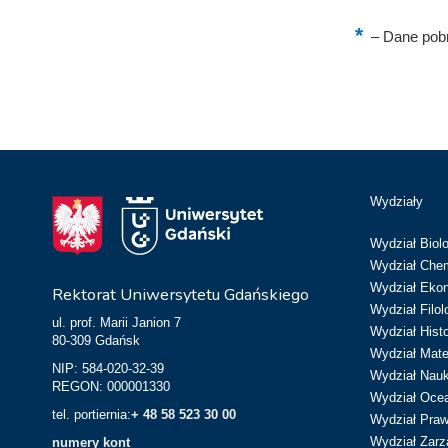
–
Dane pobr
Wydziały
Wydział Biolo
Wydział Chem
Wydział Eko
Rektorat Uniwersytetu Gdańskiego
Wydział Filol
ul. prof. Marii Janion 7
Wydział Hist
80-309 Gdańsk
Wydział Matem
NIP: 584-020-32-39
Wydział Nau
REGON: 000001330
Wydział Ocean
tel. portiernia:
+ 48 58 523 30 00
Wydział Prawa
Wydział Zarz
numery kont