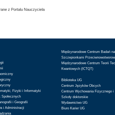
ane z Portalu Nauczyciela
Międzynarodowe Centrum Badań n
Szczepionkami Przeciwnowotworow
gii
Międzynarodowe Centrum Teorii Tec
ii
Kwantowych (ICTQT)
nomiczny
ogiczny
Biblioteka UG
oryczny
Centrum Języków Obcych
atyki, Fizyki i Informatyki
Centrum Wychowania Fizycznego i 
k Społecznych
Szkoły doktorskie
ografii i Geografii
Wydawnictwo UG
 i Administracji
Biuro Karier UG
ądzania