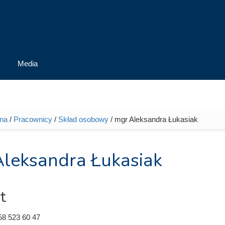
Media
wna
/
Pracownicy
/
Skład osobowy
/ mgr Aleksandra Łukasiak
tutaj
leksandra Łukasiak
t
58 523 60 47