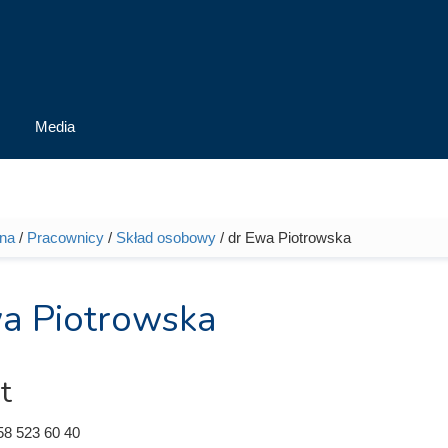
Media
wna
/
Pracownicy
/
Skład osobowy
/ dr Ewa Piotrowska
tutaj
a Piotrowska
t
58 523 60 40