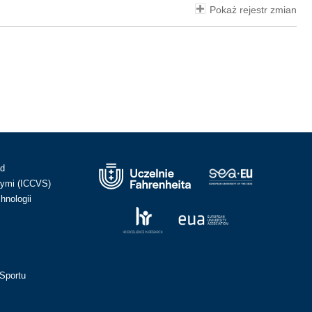
Pokaż rejestr zmian
ad
ymi (ICCVS)
hnologii
Sportu