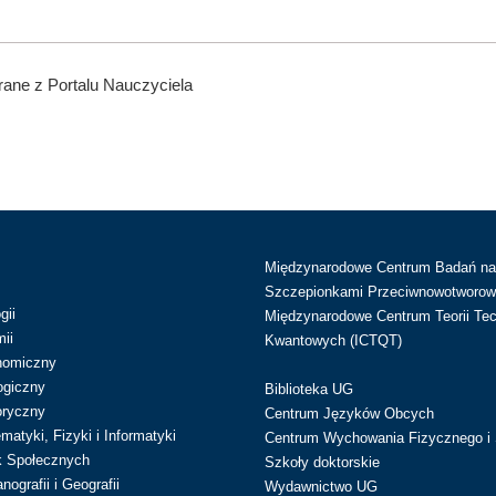
ane z Portalu Nauczyciela
Międzynarodowe Centrum Badań n
Szczepionkami Przeciwnowotworow
gii
Międzynarodowe Centrum Teorii Tec
ii
Kwantowych (ICTQT)
nomiczny
ogiczny
Biblioteka UG
oryczny
Centrum Języków Obcych
atyki, Fizyki i Informatyki
Centrum Wychowania Fizycznego i 
k Społecznych
Szkoły doktorskie
ografii i Geografii
Wydawnictwo UG