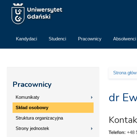
Przejdź do treści
Kandydaci
Studenci
Pracownicy
Absolwenci
Strona głó
Jesteś 
Pracownicy
dr Ew
Komunikaty
Skład osobowy
Kontak
Struktura organizacyjna
Strony jednostek
Telefon:
+48 