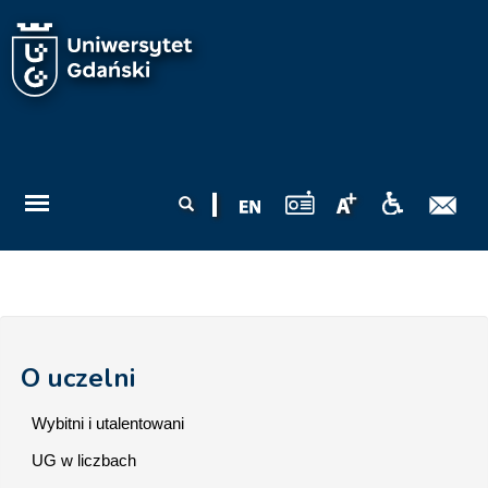
Przejdź do treści
Formularz
Szukaj
wyszukiwania
O uczelni
Wybitni i utalentowani
UG w liczbach