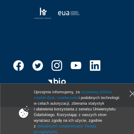
Uprzejmie informujemy, że
używamy plików
© 2013-2026 Uniwersytet Gdański
cookie (tzw. ciasteczek)
i podobnych technologii
w celach autoryzacji, zbierania statystyk
i ułatwienia korzystania z serwisu Uniwersytetu
Gdańskiego. Korzystając z naszych stron
wyrażasz zgodę na ich użycie, zgodnie
z
aktualnymi ustawieniami Twojej
przeglądarki
.