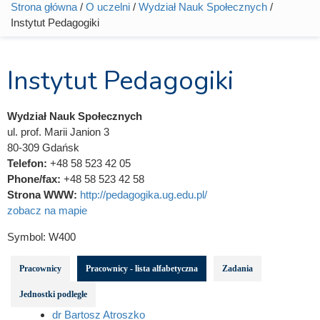
Strona główna
/
O uczelni
/
Wydział Nauk Społecznych
/
Jesteś tutaj
Instytut Pedagogiki
Instytut Pedagogiki
Wydział Nauk Społecznych
ul. prof. Marii Janion 3
80-309 Gdańsk
Telefon:
+48 58 523 42 05
Phone/fax:
+48 58 523 42 58
Strona WWW:
http://pedagogika.ug.edu.pl/
zobacz na mapie
Symbol:
W400
Pracownicy
Pracownicy - lista alfabetyczna
Zadania
Jednostki podległe
dr Bartosz Atroszko