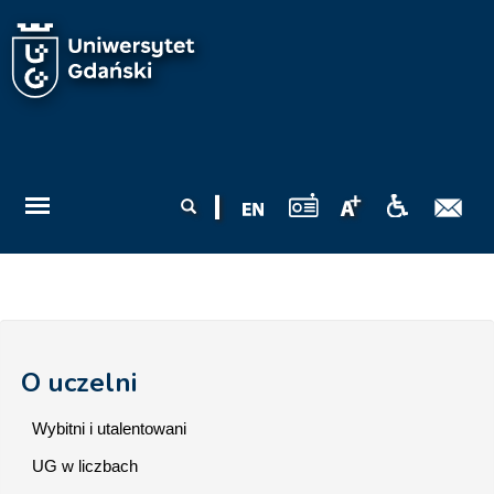
Przejdź do treści
Formularz
Szukaj
wyszukiwania
O uczelni
Wybitni i utalentowani
UG w liczbach