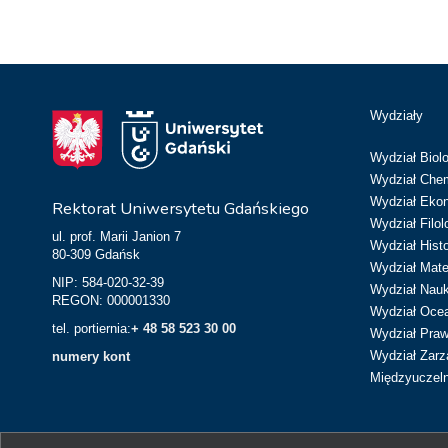
Wydziały
Wydział Biolo
Wydział Chem
Wydział Eko
Rektorat Uniwersytetu Gdańskiego
Wydział Filol
ul. prof. Marii Janion 7
Wydział Hist
80-309 Gdańsk
Wydział Matem
NIP: 584-020-32-39
Wydział Nau
REGON: 000001330
Wydział Ocean
tel. portiernia:
+ 48 58 523 30 00
Wydział Prawa
Wydział Zarz
numery kont
Międzyuczeln