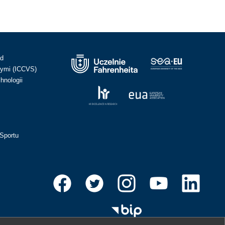
ad
ymi (ICCVS)
hnologii
Sportu