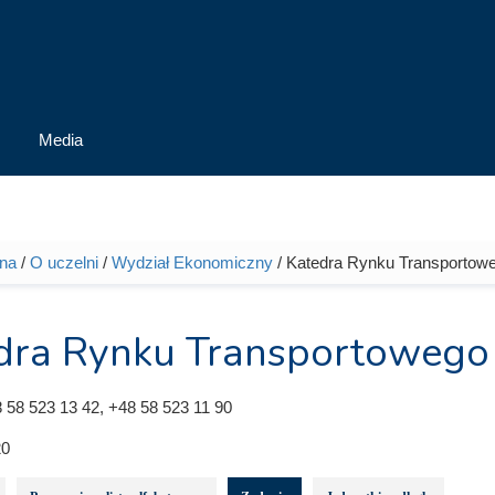
Media
wna
/
O uczelni
/
Wydział Ekonomiczny
/ Katedra Rynku Transportow
tutaj
dra Rynku Transportowego
 58 523 13 42, +48 58 523 11 90
0