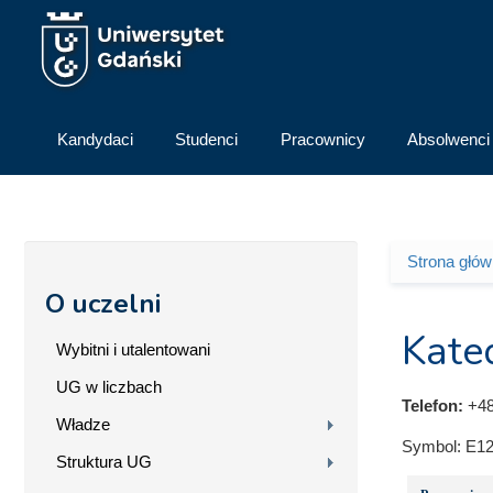
Przejdź do treści
Kandydaci
Studenci
Pracownicy
Absolwenci
Strona głó
Jesteś 
O uczelni
Kate
Wybitni i utalentowani
UG w liczbach
Telefon:
+48
Władze
Symbol:
E12
Struktura UG