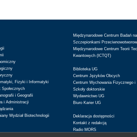
Międzynarodowe Centrum Badań n
Szczepionkami Przeciwnowotworow
gii
Międzynarodowe Centrum Teorii Tec
ii
Kwantowych (ICTQT)
nomiczny
ogiczny
Biblioteka UG
oryczny
Centrum Języków Obcych
atyki, Fizyki i Informatyki
Centrum Wychowania Fizycznego i 
k Społecznych
Szkoły doktorskie
ografii i Geografii
Wydawnictwo UG
 i Administracji
Biuro Karier UG
ądzania
iany Wydział Biotechnologii
Deklaracja dostępności
Kontakt z redakcją
Radio MORS