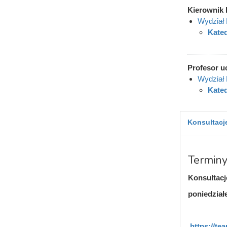
Kierownik 
Wydział
Kate
Profesor u
Wydział
Kate
Konsultacje
Terminy
Konsultac
poniedział
https://t