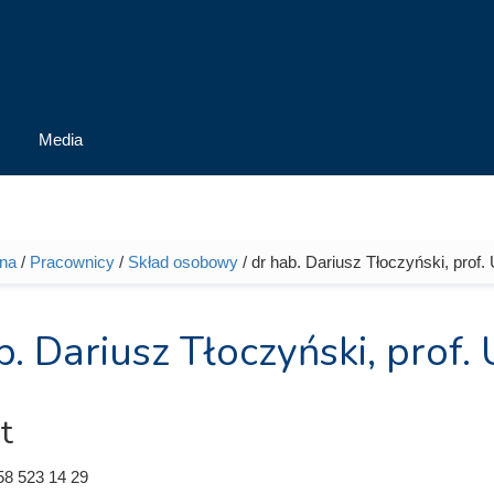
Media
wna
/
Pracownicy
/
Skład osobowy
/ dr hab. Dariusz Tłoczyński, prof.
tutaj
b. Dariusz Tłoczyński, prof.
t
58 523 14 29