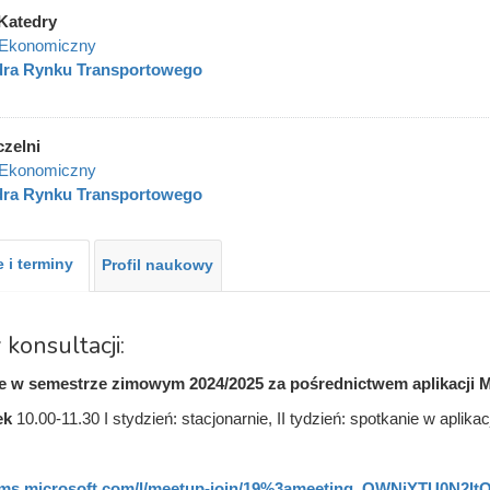
Katedry
 Ekonomiczny
dra Rynku Transportowego
czelni
 Ekonomiczny
dra Rynku Transportowego
 i terminy
Profil naukowy
 konsultacji:
je w semestrze zimowym 2024/2025
za pośrednictwem aplikacji
ek
10.00-11.30 I stydzień: stacjonarnie, II tydzień: spotkanie w aplika
eams.microsoft.com/l/meetup-join/19%3ameeting_OWNjYTU0N2It