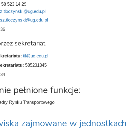
 58 523 14 29
sz.tloczynski@ug.edu.pl
usz.tloczynski@ug.edu.pl
136
rzez sekretariat
kretariatu:
til@ug.edu.pl
ekretariatu:
585231345
134
nie pełnione funkcje:
tedry Rynku Transportowego
iska zajmowane w jednostkach