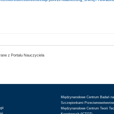
ane z Portalu Nauczyciela
Międzynarodowe Centrum Badań n
Szczepionkami Przeciwnowotworow
gii
Międzynarodowe Centrum Teorii Tec
ii
Kwantowych (ICTQT)