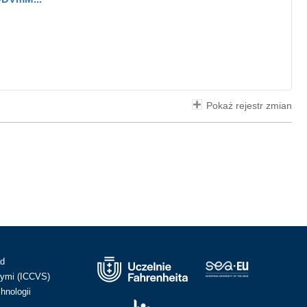
Pokaż rejestr zmian
ad
ymi (ICCVS)
hnologii