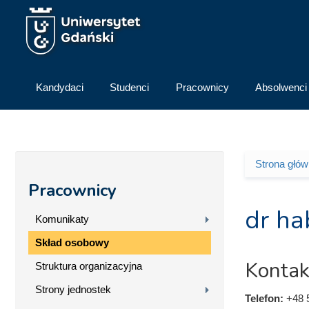
Przejdź do treści
Kandydaci
Studenci
Pracownicy
Absolwenci
Strona głó
Jesteś 
Pracownicy
dr ha
Komunikaty
Skład osobowy
Kontak
Struktura organizacyjna
Strony jednostek
Telefon:
+48 