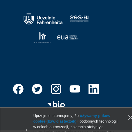
Uprzejmie informujemy, że
używamy plików
© 2013-2026 Uniwersytet Gdański
cookie (tzw. ciasteczek)
i podobnych technologii
w celach autoryzacji, zbierania statystyk