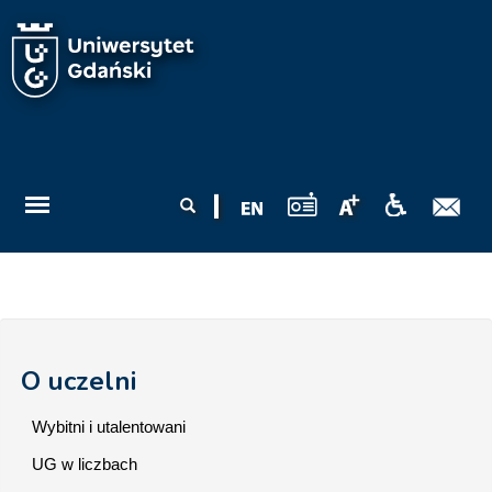
Przejdź do treści
Formularz
Szukaj
wyszukiwania
O uczelni
Wybitni i utalentowani
UG w liczbach