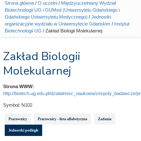
Strona główna
/
O uczelni
/
Międzyuczelniany Wydział
Jesteś tutaj
Biotechnologii UG i GUMed (Uniwersytetu Gdańskiego i
Gdańskiego Uniwersytetu Medycznego)
/
Jednostki
organizacyjne wydziału w Uniwersytecie Gdańskim
/
Instytut
Biotechnologii UG
/ Zakład Biologii Molekularnej
Zakład Biologii
Molekularnej
Strona WWW:
http://biotech.ug.edu.pl/dzialalnosc_naukowa/zespoly_badawcze/pr
Symbol:
N102
Pracownicy
Pracownicy - lista alfabetyczna
Zadania
Jednostki podległe