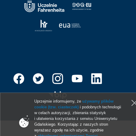
Uprzejmie informujemy, że
używamy plików
cookie (tzw. ciasteczek)
i podobnych technologii
© 2013-2026 Uniwersytet Gdański
w celach autoryzacji, zbierania statystyk
i ułatwienia korzystania z serwisu Uniwersytetu
Gdańskiego. Korzystając z naszych stron
wyrażasz zgodę na ich użycie, zgodnie
z
aktualnymi ustawieniami Twojej