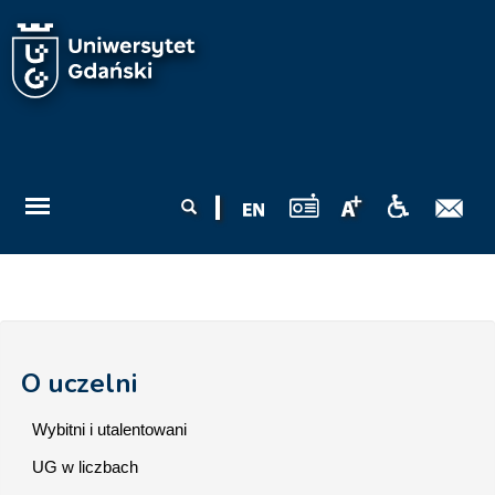
Przejdź do treści
Formularz
Szukaj
wyszukiwania
O uczelni
Wybitni i utalentowani
UG w liczbach