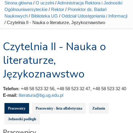
Strona główna
/
O uczelni
/
Administracja Rektora i Jednostki
Jesteś tutaj
Ogólnouniwersyteckie
/
Rektor
/
Prorektor ds. Badań
Naukowych
/
Biblioteka UG
/
Oddział Udostępniania i Informacji
/ Czytelnia II - Nauka o literaturze, Językoznawstwo
Czytelnia II - Nauka o
literaturze,
Językoznawstwo
Telefon:
+48 58 523 32 56, +48 58 523 32 47, +48 58 523 32 40
E-mail:
literatura@bg.ug.edu.pl
Pracownicy
Pracownicy - lista alfabetyczna
Zadania
Jednostki podległe
Pracownicy