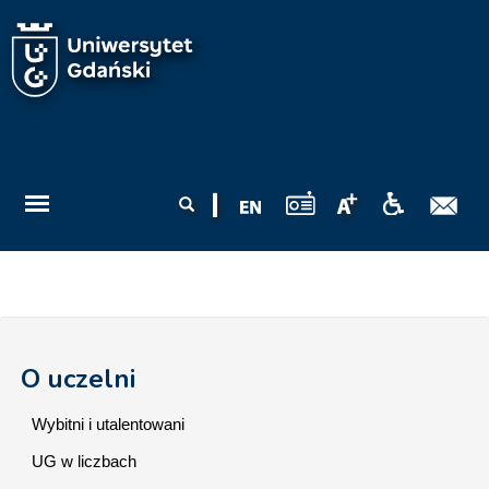
Przejdź do treści
Formularz
Szukaj
wyszukiwania
O uczelni
Wybitni i utalentowani
UG w liczbach