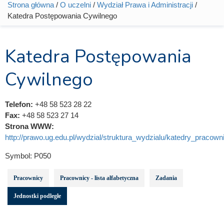
Strona główna
/
O uczelni
/
Wydział Prawa i Administracji
/
Jesteś tutaj
Katedra Postępowania Cywilnego
Katedra Postępowania
Cywilnego
Telefon:
+48 58 523 28 22
Fax:
+48 58 523 27 14
Strona WWW:
http://prawo.ug.edu.pl/wydzial/struktura_wydzialu/katedry_pracowni
Symbol:
P050
Pracownicy
Pracownicy - lista alfabetyczna
Zadania
Jednostki podległe