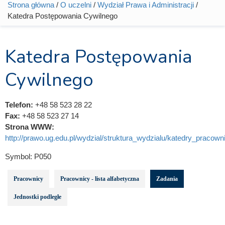
Strona główna
/
O uczelni
/
Wydział Prawa i Administracji
/
Jesteś tutaj
Katedra Postępowania Cywilnego
Katedra Postępowania
Cywilnego
Telefon:
+48 58 523 28 22
Fax:
+48 58 523 27 14
Strona WWW:
http://prawo.ug.edu.pl/wydzial/struktura_wydzialu/katedry_pracowni
Symbol:
P050
Pracownicy
Pracownicy - lista alfabetyczna
Zadania
Jednostki podległe