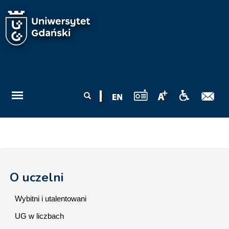
Przejdź do treści
Formularz
Szukaj
wyszukiwania
O uczelni
Wybitni i utalentowani
UG w liczbach