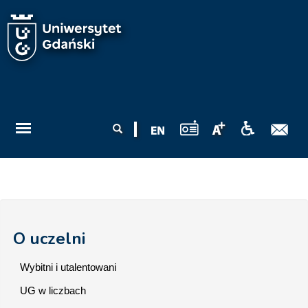
Przejdź do treści
Formularz
Szukaj
wyszukiwania
O uczelni
Wybitni i utalentowani
UG w liczbach