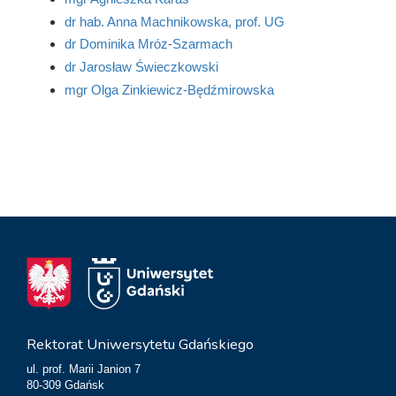
dr hab. Anna Machnikowska, prof. UG
dr Dominika Mróz-Szarmach
dr Jarosław Świeczkowski
mgr Olga Zinkiewicz-Będźmirowska
Rektorat Uniwersytetu Gdańskiego
ul. prof. Marii Janion 7
80-309 Gdańsk