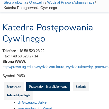
Strona główna
/
O uczelni
/
Wydział Prawa i Administracji
/
Jesteś tutaj
Katedra Postępowania Cywilnego
Katedra Postępowania
Cywilnego
Telefon:
+48 58 523 28 22
Fax:
+48 58 523 27 14
Strona WWW:
http://prawo.ug.edu.pl/wydzial/struktura_wydzialu/katedry_pracowni
Symbol:
P050
Pracownicy
Pracownicy - lista alfabetyczna
Zadania
Jednostki podległe
dr Grzegorz Julke
mgr Agnieszka Karaś