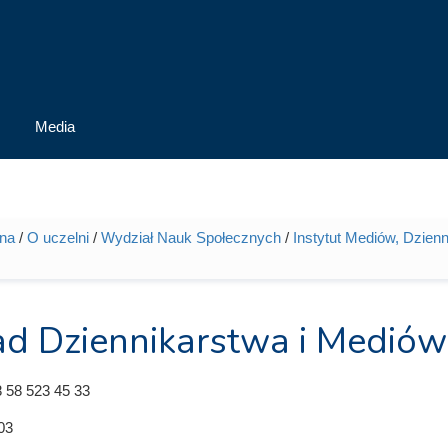
Media
wna
/
O uczelni
/
Wydział Nauk Społecznych
/
Instytut Mediów, Dzienn
tutaj
ad Dziennikarstwa i Mediów
 58 523 45 33
03