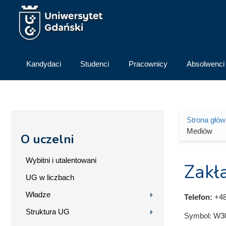
Przejdź do treści
Kandydaci
Studenci
Pracownicy
Absolwenci
Strona głó
Jesteś 
Mediów
O uczelni
Wybitni i utalentowani
Zakł
UG w liczbach
Władze
Telefon:
+48
Struktura UG
Symbol:
W3