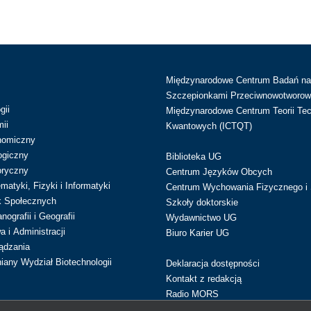
Międzynarodowe Centrum Badań n
Szczepionkami Przeciwnowotworow
gii
Międzynarodowe Centrum Teorii Tec
ii
Kwantowych (ICTQT)
nomiczny
ogiczny
Biblioteka UG
oryczny
Centrum Języków Obcych
atyki, Fizyki i Informatyki
Centrum Wychowania Fizycznego i 
k Społecznych
Szkoły doktorskie
ografii i Geografii
Wydawnictwo UG
 i Administracji
Biuro Karier UG
ądzania
iany Wydział Biotechnologii
Deklaracja dostępności
Kontakt z redakcją
Radio MORS