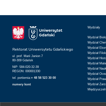
Wydziały
Wydział Biolo
Wydział Chem
Wydział Eko
Rektorat Uniwersytetu Gdańskiego
Wydział Filol
ul. prof. Marii Janion 7
Wydział Hist
80-309 Gdańsk
Wydział Matem
NIP: 584-020-32-39
Wydział Nau
REGON: 000001330
Wydział Ocean
tel. portiernia:
+ 48 58 523 30 00
Wydział Prawa
Wydział Zarz
numery kont
Międzyuczeln