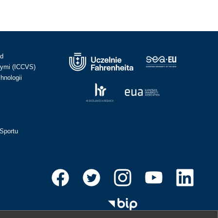
ad
ymi (ICCVS)
hnologii
Sportu