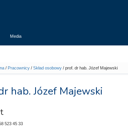
Media
wna
/
Pracownicy
/
Skład osobowy
/ prof. dr hab. Józef Majewski
tutaj
 dr hab. Józef Majewski
t
58 523 45 33