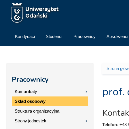
Przejdź do treści
Kandydaci
Studenci
Pracownicy
Absolwenci
Strona głó
Jesteś 
Pracownicy
prof.
Komunikaty
Skład osobowy
Kontak
Struktura organizacyjna
Strony jednostek
Telefon:
+48 