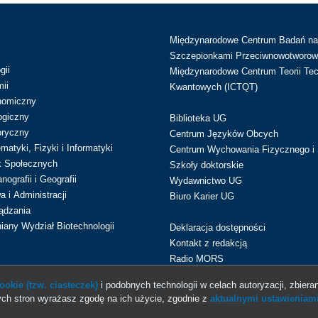
Międzynarodowe Centrum Badań n
Szczepionkami Przeciwnowotworow
gii
Międzynarodowe Centrum Teorii Tec
ii
Kwantowych (ICTQT)
nomiczny
ogiczny
Biblioteka UG
oryczny
Centrum Języków Obcych
atyki, Fizyki i Informatyki
Centrum Wychowania Fizycznego i 
k Społecznych
Szkoły doktorskie
ografii i Geografii
Wydawnictwo UG
 i Administracji
Biuro Karier UG
ądzania
iany Wydział Biotechnologii
Deklaracja dostępności
Kontakt z redakcją
Radio MORS
okie (tzw. ciasteczek)
i podobnych technologii w celach autoryzacji, zbieran
ch stron wyrażasz zgodę na ich użycie, zgodnie z
aktualnymi ustawieniami
© 2013-2026 Uniwersytet Gdański