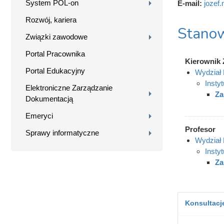
System POL-on
E-mail:
jozef
Rozwój, kariera
Stanow
Związki zawodowe
Portal Pracownika
Kierownik 
Portal Edukacyjny
Wydział
Insty
Elektroniczne Zarządzanie
Za
Dokumentacją
Emeryci
Profesor
Sprawy informatyczne
Wydział
Insty
Za
Konsultacje