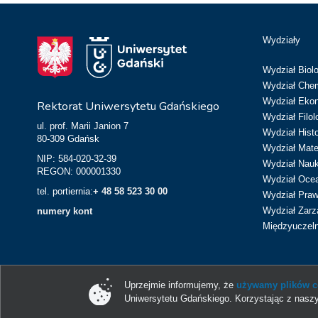
Wydziały
Wydział Biolo
Wydział Chem
Wydział Eko
Rektorat Uniwersytetu Gdańskiego
Wydział Filol
ul. prof. Marii Janion 7
Wydział Hist
80-309 Gdańsk
Wydział Matem
NIP: 584-020-32-39
Wydział Nau
REGON: 000001330
Wydział Ocean
tel. portiernia:
+ 48 58 523 30 00
Wydział Prawa
Wydział Zarz
numery kont
Międzyuczeln
Uprzejmie informujemy, że
używamy plików co
Uniwersytetu Gdańskiego. Korzystając z naszy