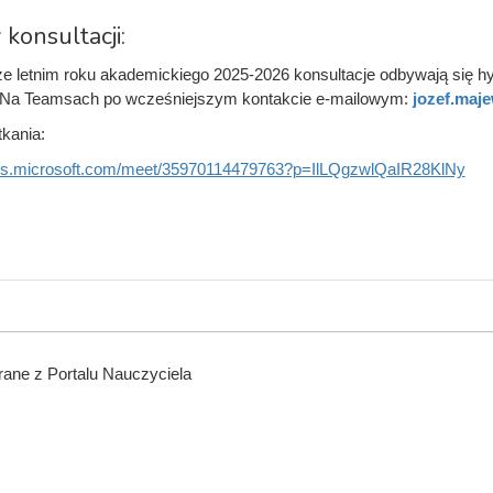
 konsultacji:
 letnim roku akademickiego 2025-2026 konsultacje odbywają się hyb
Na Teamsach po wcześniejszym kontakcie e-mailowym:
jozef.maj
tkania:
ams.microsoft.com/meet/35970114479763?p=IlLQgzwlQaIR28KlNy
ane z Portalu Nauczyciela