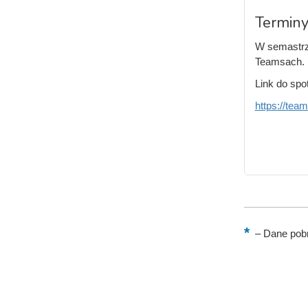
Terminy
W semastrze
Teamsach. 
Link do spo
https://te
–
Dane pobr