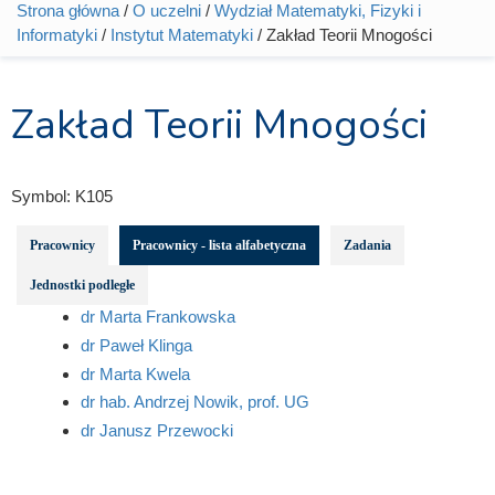
Strona główna
/
O uczelni
/
Wydział Matematyki, Fizyki i
Jesteś tutaj
Informatyki
/
Instytut Matematyki
/ Zakład Teorii Mnogości
Zakład Teorii Mnogości
Symbol:
K105
Pracownicy
Pracownicy - lista alfabetyczna
Zadania
Jednostki podległe
dr Marta Frankowska
dr Paweł Klinga
dr Marta Kwela
dr hab. Andrzej Nowik, prof. UG
dr Janusz Przewocki