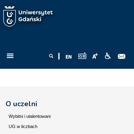
Przejdź do treści
Formularz
Szukaj
wyszukiwania
O uczelni
Wybitni i utalentowani
UG w liczbach