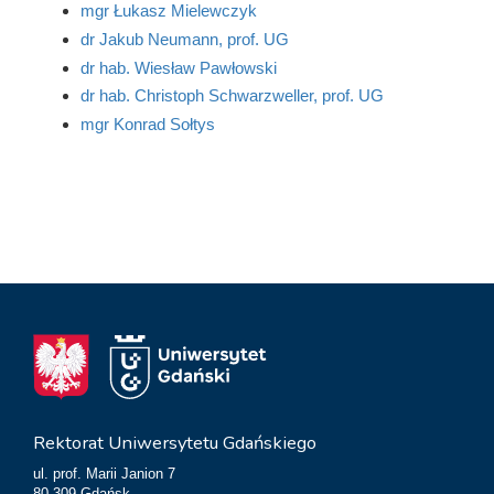
mgr Łukasz Mielewczyk
dr Jakub Neumann, prof. UG
dr hab. Wiesław Pawłowski
dr hab. Christoph Schwarzweller, prof. UG
mgr Konrad Sołtys
Rektorat Uniwersytetu Gdańskiego
ul. prof. Marii Janion 7
80-309 Gdańsk