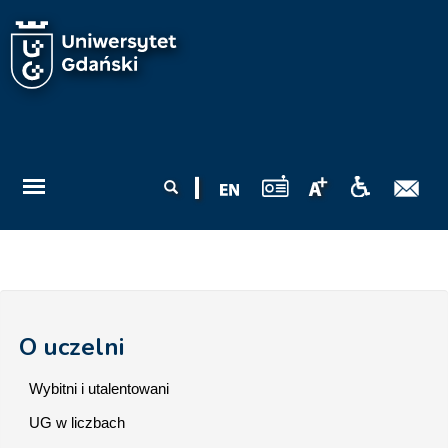
Przejdź do treści
Formularz
Szukaj
wyszukiwania
O uczelni
Wybitni i utalentowani
UG w liczbach