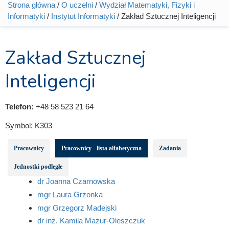
Strona główna
/
O uczelni
/
Wydział Matematyki, Fizyki i
Jesteś tutaj
Informatyki
/
Instytut Informatyki
/ Zakład Sztucznej Inteligencji
Zakład Sztucznej
Inteligencji
Telefon:
+48 58 523 21 64
Symbol:
K303
Pracownicy
Pracownicy - lista alfabetyczna
Zadania
Jednostki podległe
dr Joanna Czarnowska
mgr Laura Grzonka
mgr Grzegorz Madejski
dr inż. Kamila Mazur-Oleszczuk