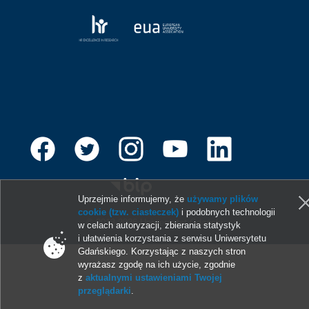
Uprzejmie informujemy, że
używamy plików
cookie (tzw. ciasteczek)
i podobnych technologii
© 2013-2026 Uniwersytet Gdański
w celach autoryzacji, zbierania statystyk
i ułatwienia korzystania z serwisu Uniwersytetu
Gdańskiego. Korzystając z naszych stron
wyrażasz zgodę na ich użycie, zgodnie
z
aktualnymi ustawieniami Twojej
przeglądarki
.