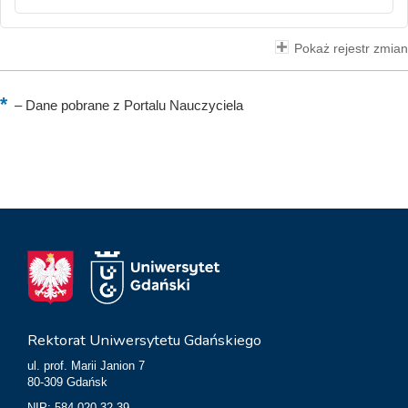
Pokaż rejestr zmian
–
Dane pobrane z Portalu Nauczyciela
Rektorat Uniwersytetu Gdańskiego
ul. prof. Marii Janion 7
80-309 Gdańsk
NIP: 584-020-32-39