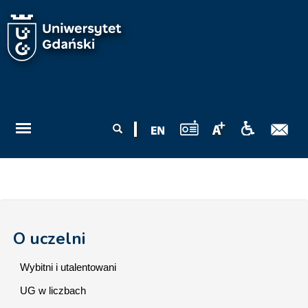
Przejdź do treści
Formularz
Szukaj
wyszukiwania
O uczelni
Wybitni i utalentowani
UG w liczbach