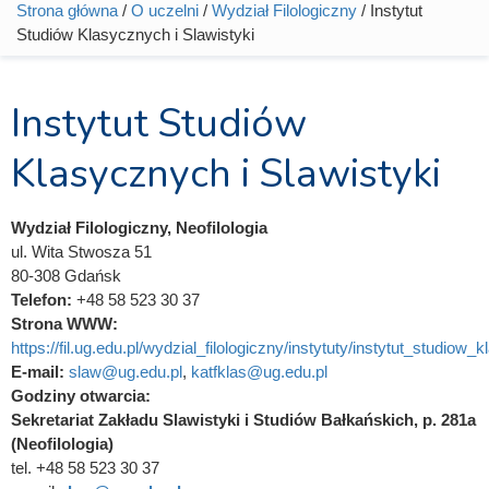
Strona główna
/
O uczelni
/
Wydział Filologiczny
/ Instytut
Jesteś tutaj
Studiów Klasycznych i Slawistyki
Instytut Studiów
Klasycznych i Slawistyki
Wydział Filologiczny, Neofilologia
ul. Wita Stwosza 51
80-308 Gdańsk
Telefon:
+48 58 523 30 37
Strona WWW:
https://fil.ug.edu.pl/wydzial_filologiczny/instytuty/instytut_studiow_k
E-mail:
slaw@ug.edu.pl
,
katfklas@ug.edu.pl
Godziny otwarcia:
Sekretariat Zakładu Slawistyki i Studiów Bałkańskich, p. 281a
(Neofilologia)
tel. +48 58 523 30 37