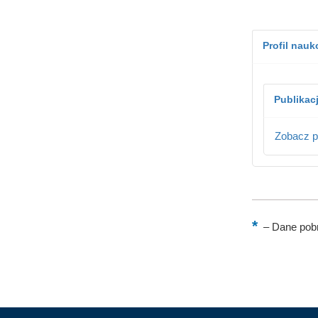
Profil nau
Publikac
Zobacz p
–
Dane pobr