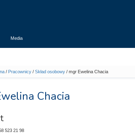
Media
wna
/
Pracownicy
/
Skład osobowy
/ mgr Ewelina Chacia
tutaj
welina Chacia
t
58 523 21 98