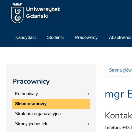
Przejdź do treści
Kandydaci
Studenci
Pracownicy
Absolwenci
Strona głó
Jesteś 
Pracownicy
mgr E
Komunikaty
Skład osobowy
Kontak
Struktura organizacyjna
Strony jednostek
Telefon:
+48 