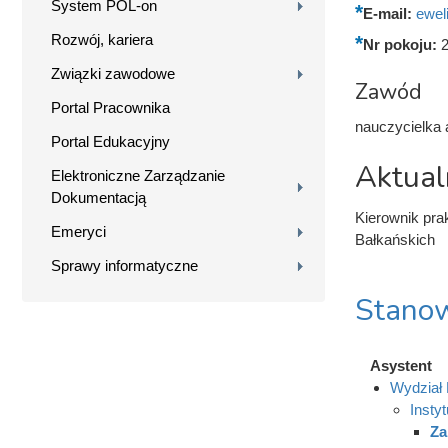
System POL-on
E-mail:
ewel
Rozwój, kariera
Nr pokoju:
Związki zawodowe
Zawód
Portal Pracownika
nauczycielka
Portal Edukacyjny
Aktual
Elektroniczne Zarządzanie
Dokumentacją
Kierownik pra
Emeryci
Bałkańskich
Sprawy informatyczne
Stanow
Asystent
Wydział 
Insty
Za