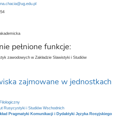
ina.chacia@ug.edu.pl
254
 akademicka
nie pełnione funkcje:
ktyk zawodowych w Zakładzie Slawistyki i Studiów
iska zajmowane w jednostkach
Filologiczny
tut Rusycystyki i Studiów Wschodnich
kład Pragmatyki Komunikacji i Dydaktyki Języka Rosyjskiego