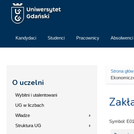
Przejdź do treści
Kandydaci
Studenci
Pracownicy
Absolwenci
Strona głó
Jesteś 
Ekonomicz
O uczelni
Wybitni i utalentowani
Zakł
UG w liczbach
Władze
Symbol:
E01
Struktura UG