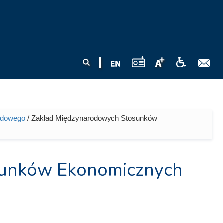
Formularz
Szukaj
wyszukiwania
odowego
/ Zakład Międzynarodowych Stosunków
sunków Ekonomicznych