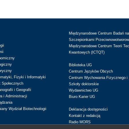
Międzynarodowe Centrum Badań n
Szczepionkami Przeciwnowotworow
gii
Międzynarodowe Centrum Teorii Tec
ii
Kwantowych (ICTQT)
nomiczny
ogiczny
Biblioteka UG
oryczny
Centrum Języków Obcych
atyki, Fizyki i Informatyki
Centrum Wychowania Fizycznego i 
k Społecznych
Szkoły doktorskie
ografii i Geografii
Wydawnictwo UG
 i Administracji
Biuro Karier UG
ądzania
iany Wydział Biotechnologii
Deklaracja dostępności
Kontakt z redakcją
Radio MORS