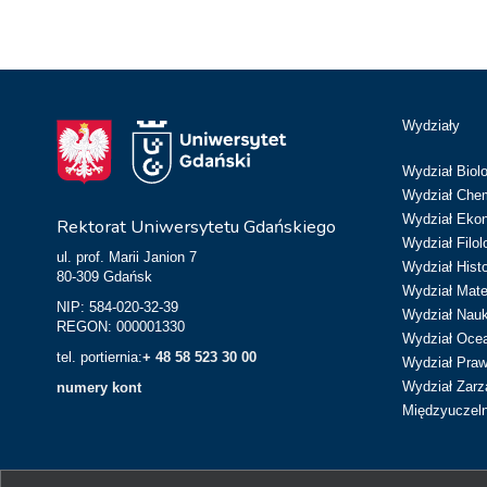
Wydziały
Wydział Biolo
Wydział Chem
Wydział Eko
Rektorat Uniwersytetu Gdańskiego
Wydział Filol
ul. prof. Marii Janion 7
Wydział Hist
80-309 Gdańsk
Wydział Matem
NIP: 584-020-32-39
Wydział Nau
REGON: 000001330
Wydział Ocean
tel. portiernia:
+ 48 58 523 30 00
Wydział Prawa
Wydział Zarz
numery kont
Międzyuczeln