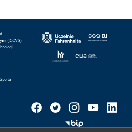
ad
ymi (ICCVS)
hnologii
Sportu