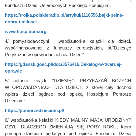
Funduszu Dzieci Osieroconych Puckiego Hospicjum:
https://trojka.polskieradio.pl/artykul/1118556,bajki-pelne-
dobra-i-milosci
www.hospitium.org
4/ pomysłodawczyni i współautorka książki dla dzieci,
współfinansowanej z funduszy europejskich, pt."Dziesięć
Przykazań w opowiadaniach dla Dzieci"
https://gdansk.gosc.pl/doc/3576416.Dekalog-w-twardej-
oprawie
5/ autorka książki "DZIESIĘĆ PRZYKAZAŃ BOŻYCH
W OPOWIADANIACH DLA DZIECI", z której cały dochód
wpiera dzieci będące pod opieką Hospicjum Pomorze
Dzieciom:
https://pomorzedzieciom.pl/
6/ współautorka książki KIEDY MALINY MAJĄ URODZINY?
CZYLI DLACZEGO ZMIENIAJĄ SIĘ PORY ROKU, która
pomaga dzieciom będących pod opieką Funduszu Dzieci