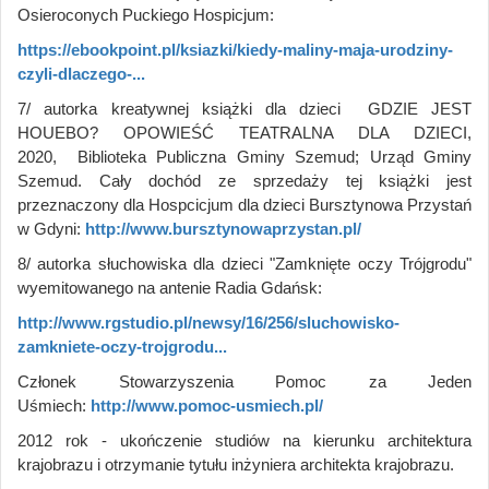
Osieroconych Puckiego Hospicjum:
https://ebookpoint.pl/ksiazki/kiedy-maliny-maja-urodziny-
czyli-dlaczego-...
7/ autorka kreatywnej książki dla dzieci GDZIE JEST
HOUEBO? OPOWIEŚĆ TEATRALNA DLA DZIECI,
2020, Biblioteka Publiczna Gminy Szemud; Urząd Gminy
Szemud. Cały dochód ze sprzedaży tej książki jest
przeznaczony dla Hospcicjum dla dzieci Bursztynowa Przystań
w Gdyni:
http://www.bursztynowaprzystan.pl/
8/ autorka słuchowiska dla dzieci "Zamknięte oczy Trójgrodu"
wyemitowanego na antenie Radia Gdańsk:
http://www.rgstudio.pl/newsy/16/256/sluchowisko-
zamkniete-oczy-trojgrodu...
Członek Stowarzyszenia Pomoc za Jeden
Uśmiech:
http://www.pomoc-usmiech.pl/
2012 rok - ukończenie studiów na kierunku architektura
krajobrazu i otrzymanie tytułu inżyniera architekta krajobrazu.