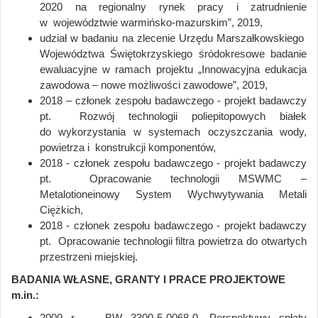
2020 na regionalny rynek pracy i zatrudnienie
w województwie warmińsko-mazurskim”, 2019,
udział w badaniu na zlecenie Urzędu Marszałkowskiego
Województwa Świętokrzyskiego śródokresowe badanie
ewaluacyjne w ramach projektu „Innowacyjna edukacja
zawodowa – nowe możliwości zawodowe”, 2019,
2018 – członek zespołu badawczego - projekt badawczy
pt. Rozwój technologii poliepitopowych białek
do wykorzystania w systemach oczyszczania wody,
powietrza i konstrukcji komponentów,
2018 - członek zespołu badawczego - projekt badawczy
pt. Opracowanie technologii MSWMC –
Metalotioneinowy System Wychwytywania Metali
Ciężkich,
2018 - członek zespołu badawczego - projekt badawczy
pt. Opracowanie technologii filtra powietrza do otwartych
przestrzeni miejskiej.
BADANIA WŁASNE, GRANTY I PRACE PROJEKTOWE
m.in.:
2000 r. - BW 3300-5-0068-0 „Perspektywy spłaty