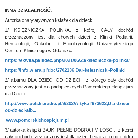
INNA DZIAŁALNOŚĆ:
Autorka charytatywnych książek dla dzieci:
1/ KSIĘŻNICZKA POLINKA, z której CAŁY dochód
przeznaczony jest dla chorych dzieci z Kliniki Pediatrii,
Hematologii, Onkologii i Endokrynologii Uniwersyteckiego
Centrum Klinicznego w Gdańsku:
https://ekwita.pl/index.php/2021/06/28/ksiezniczka-polinka/
https://info.wiara.pl/doc/2702136.Dar-ksiezniczki-Polinki
2/ albumu DLA DZIECI OD DZIECI, z którego cały dochód
przeznaczony jest dla podopiecznych Pomorskiego Hospicjum
dla Dzieci:
http://www.polskieradio.pl/9/202/Artykul/673622,Dla-dzieci-
od-dzieci-alb...
www.pomorskiehospicjum.pl
3/ autorka książki BAJKI PEŁNE DOBRA I MIŁOŚCI, z której
cały dochód przeznaczony jest dla dzieci będących pod opieką