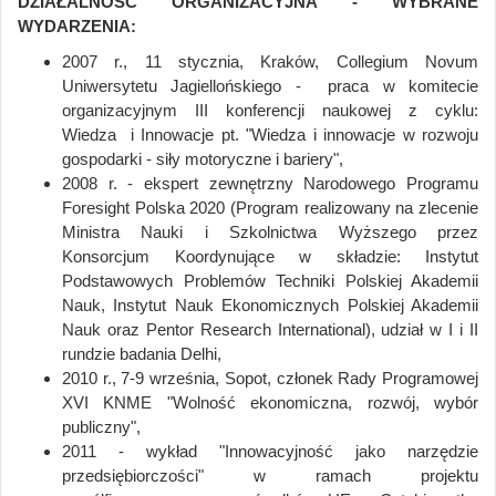
DZIAŁALNOŚĆ ORGANIZACYJNA - WYBRANE
WYDARZENIA:
2007 r., 11 stycznia, Kraków, Collegium Novum
Uniwersytetu Jagiellońskiego - praca w komitecie
organizacyjnym III konferencji naukowej z cyklu:
Wiedza i Innowacje pt. "Wiedza i innowacje w rozwoju
gospodarki - siły motoryczne i bariery",
2008 r. - ekspert zewnętrzny Narodowego Programu
Foresight Polska 2020 (Program realizowany na zlecenie
Ministra Nauki i Szkolnictwa Wyższego przez
Konsorcjum Koordynujące w składzie: Instytut
Podstawowych Problemów Techniki Polskiej Akademii
Nauk, Instytut Nauk Ekonomicznych Polskiej Akademii
Nauk oraz Pentor Research International), udział w I i II
rundzie badania Delhi,
2010 r., 7-9 września, Sopot, członek Rady Programowej
XVI KNME "Wolność ekonomiczna, rozwój, wybór
publiczny",
2011 - wykład "Innowacyjność jako narzędzie
przedsiębiorczości" w ramach projektu