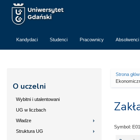
Przejdź do treści
Kandydaci
Studenci
Pracownicy
Absolwenci
Strona głó
Jesteś 
Ekonomicz
O uczelni
Wybitni i utalentowani
Zakł
UG w liczbach
Władze
Symbol:
E01
Struktura UG