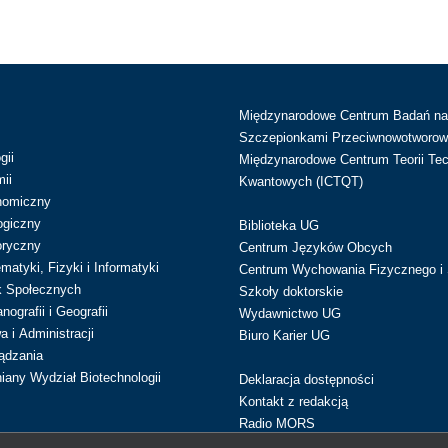
Międzynarodowe Centrum Badań n
Szczepionkami Przeciwnowotworow
gii
Międzynarodowe Centrum Teorii Tec
ii
Kwantowych (ICTQT)
nomiczny
ogiczny
Biblioteka UG
oryczny
Centrum Języków Obcych
atyki, Fizyki i Informatyki
Centrum Wychowania Fizycznego i 
k Społecznych
Szkoły doktorskie
ografii i Geografii
Wydawnictwo UG
 i Administracji
Biuro Karier UG
ądzania
iany Wydział Biotechnologii
Deklaracja dostępności
Kontakt z redakcją
Radio MORS