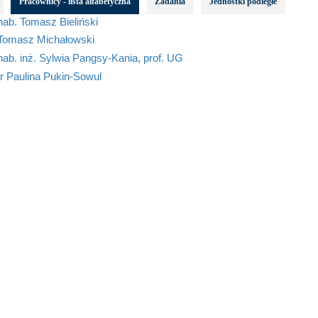
Pracownicy - lista alfabetyczna
Zadania
Jednostki podległe
hab. Tomasz Bieliński
 Tomasz Michałowski
hab. inż. Sylwia Pangsy-Kania, prof. UG
r Paulina Pukin-Sowul