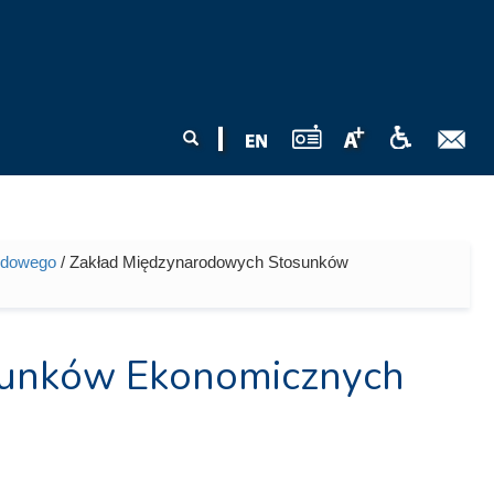
Formularz
Szukaj
wyszukiwania
odowego
/ Zakład Międzynarodowych Stosunków
sunków Ekonomicznych