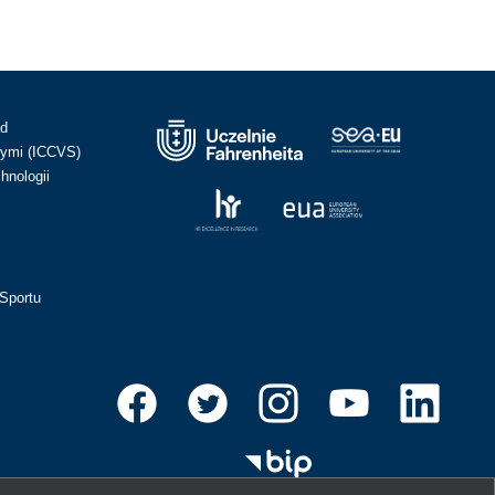
ad
ymi (ICCVS)
hnologii
Sportu