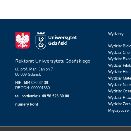
Wydziały
Wydział Biolo
Wydział Chem
Wydział Eko
Rektorat Uniwersytetu Gdańskiego
Wydział Filol
ul. prof. Marii Janion 7
Wydział Hist
80-309 Gdańsk
Wydział Matem
NIP: 584-020-32-39
Wydział Nau
REGON: 000001330
Wydział Ocean
tel. portiernia:
+ 48 58 523 30 00
Wydział Prawa
Wydział Zarz
numery kont
Międzyuczeln