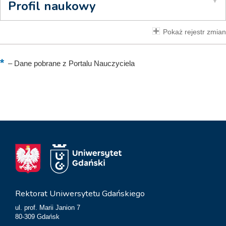
Profil naukowy
Pokaż rejestr zmian
–
Dane pobrane z Portalu Nauczyciela
Rektorat Uniwersytetu Gdańskiego
ul. prof. Marii Janion 7
80-309 Gdańsk