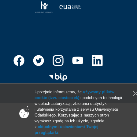
Uprzejmie informujemy, że
używamy plików
© 2013-2026 Uniwersytet Gdański
cookie (tzw. ciasteczek)
i podobnych technologii
w celach autoryzacji, zbierania statystyk
i ułatwienia korzystania z serwisu Uniwersytetu
Gdańskiego. Korzystając z naszych stron
wyrażasz zgodę na ich użycie, zgodnie
z
aktualnymi ustawieniami Twojej
przeglądarki
.