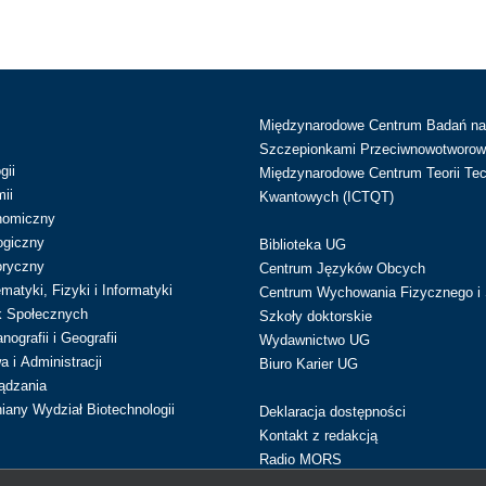
Międzynarodowe Centrum Badań n
Szczepionkami Przeciwnowotworow
gii
Międzynarodowe Centrum Teorii Tec
ii
Kwantowych (ICTQT)
nomiczny
ogiczny
Biblioteka UG
oryczny
Centrum Języków Obcych
atyki, Fizyki i Informatyki
Centrum Wychowania Fizycznego i 
k Społecznych
Szkoły doktorskie
ografii i Geografii
Wydawnictwo UG
 i Administracji
Biuro Karier UG
ądzania
iany Wydział Biotechnologii
Deklaracja dostępności
Kontakt z redakcją
Radio MORS