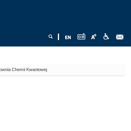
Formularz
Szukaj
wyszukiwania
ownia Chemii Kwantowej