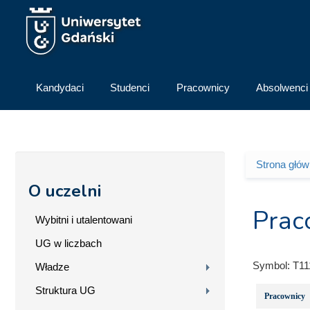
Przejdź do treści
Kandydaci
Studenci
Pracownicy
Absolwenci
Strona głó
Jesteś 
O uczelni
Prac
Wybitni i utalentowani
UG w liczbach
Symbol:
T11
Władze
Struktura UG
Pracownicy