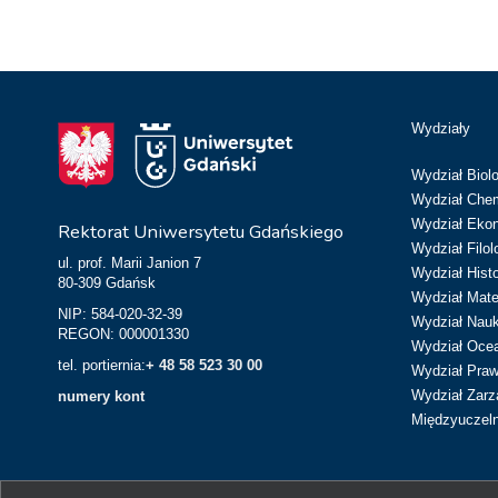
Wydziały
Wydział Biolo
Wydział Chem
Wydział Eko
Rektorat Uniwersytetu Gdańskiego
Wydział Filol
ul. prof. Marii Janion 7
Wydział Hist
80-309 Gdańsk
Wydział Matem
NIP: 584-020-32-39
Wydział Nau
REGON: 000001330
Wydział Ocean
tel. portiernia:
+ 48 58 523 30 00
Wydział Prawa
Wydział Zarz
numery kont
Międzyuczeln