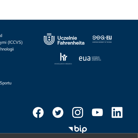
ad
ymi (ICCVS)
hnologii
Sportu