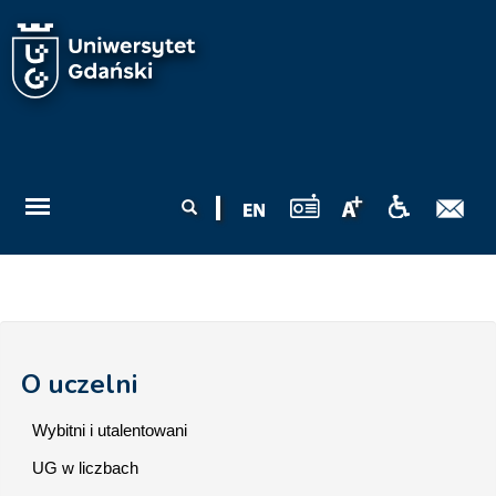
Przejdź do treści
Formularz
Szukaj
wyszukiwania
O uczelni
Wybitni i utalentowani
UG w liczbach