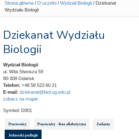
Strona główna
/
O uczelni
/
Wydział Biologii
/ Dziekanat
Jesteś tutaj
Wydziału Biologii
Dziekanat Wydziału
Biologii
Wydział Biologii
ul. Wita Stwosza 59
80-308 Gdańsk
Telefon:
+48 58 523 60 21
E-mail:
dziekanat@biol.ug.edu.pl
zobacz na mapie
Symbol:
D001
Pracownicy
Pracownicy - lista alfabetyczna
Zadania
Jednostki podległe