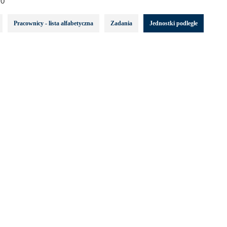
0
Pracownicy - lista alfabetyczna
Zadania
Jednostki podległe