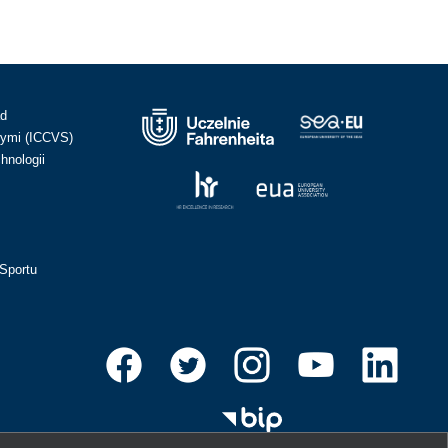
ad
ymi (ICCVS)
hnologii
Sportu