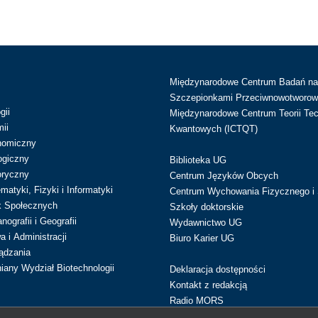
Międzynarodowe Centrum Badań n
Szczepionkami Przeciwnowotworow
gii
Międzynarodowe Centrum Teorii Tec
ii
Kwantowych (ICTQT)
nomiczny
ogiczny
Biblioteka UG
oryczny
Centrum Języków Obcych
atyki, Fizyki i Informatyki
Centrum Wychowania Fizycznego i 
k Społecznych
Szkoły doktorskie
ografii i Geografii
Wydawnictwo UG
 i Administracji
Biuro Karier UG
ądzania
iany Wydział Biotechnologii
Deklaracja dostępności
Kontakt z redakcją
Radio MORS