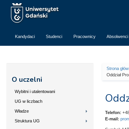
Przejdź do treści
Kandydaci
Studenci
Pracownicy
Absolwenci
Strona głó
Jesteś 
Oddział Pro
O uczelni
Wybitni i utalentowani
Oddz
UG w liczbach
Władze
Telefon:
+48
E-mail:
prom
Struktura UG