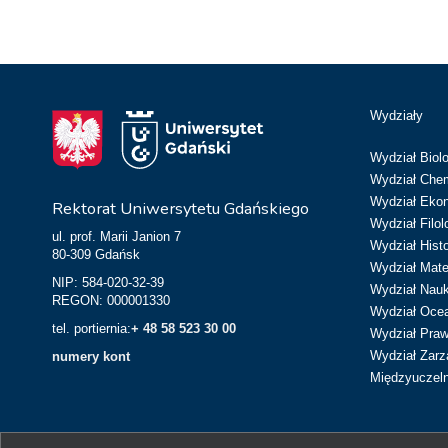
Wydziały
Wydział Biolo
Wydział Chem
Wydział Eko
Rektorat Uniwersytetu Gdańskiego
Wydział Filol
ul. prof. Marii Janion 7
Wydział Hist
80-309 Gdańsk
Wydział Matem
NIP: 584-020-32-39
Wydział Nau
REGON: 000001330
Wydział Ocean
tel. portiernia:
+ 48 58 523 30 00
Wydział Prawa
Wydział Zarz
numery kont
Międzyuczeln