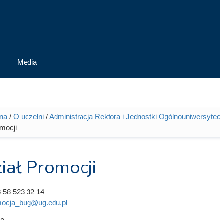
Media
wna
/
O uczelni
/
Administracja Rektora i Jednostki Ogólnouniwersytec
tutaj
mocji
iał Promocji
 58 523 32 14
ocja_bug@ug.edu.pl