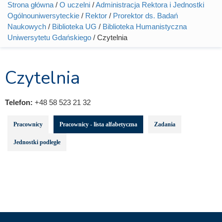
Strona główna
/
O uczelni
/
Administracja Rektora i Jednostki
Jesteś tutaj
Ogólnouniwersyteckie
/
Rektor
/
Prorektor ds. Badań
Naukowych
/
Biblioteka UG
/
Biblioteka Humanistyczna
Uniwersytetu Gdańskiego
/ Czytelnia
Czytelnia
Telefon:
+48 58 523 21 32
Pracownicy
Pracownicy - lista alfabetyczna
Zadania
Jednostki podległe