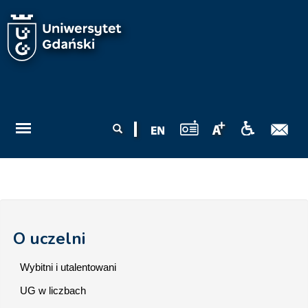
Przejdź do treści
Formularz
Szukaj
wyszukiwania
O uczelni
Wybitni i utalentowani
UG w liczbach