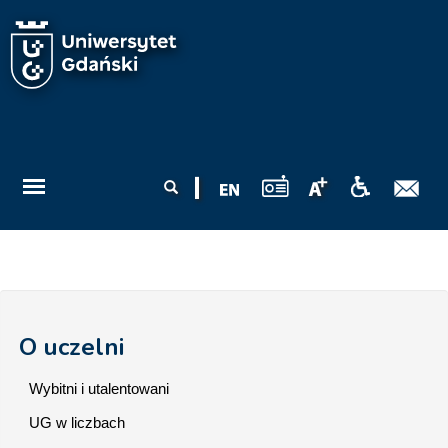
Przejdź do treści
Formularz
Szukaj
wyszukiwania
O uczelni
Wybitni i utalentowani
UG w liczbach