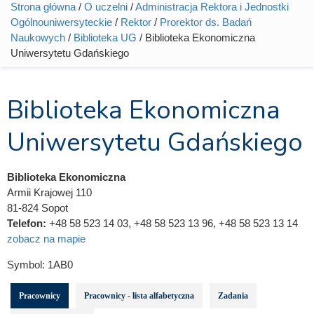
Strona główna
/
O uczelni
/
Administracja Rektora i Jednostki
Jesteś tutaj
Ogólnouniwersyteckie
/
Rektor
/
Prorektor ds. Badań
Naukowych
/
Biblioteka UG
/ Biblioteka Ekonomiczna
Uniwersytetu Gdańskiego
Biblioteka Ekonomiczna
Uniwersytetu Gdańskiego
Biblioteka Ekonomiczna
Armii Krajowej 110
81-824 Sopot
Telefon:
+48 58 523 14 03, +48 58 523 13 96, +48 58 523 13 14
zobacz na mapie
Symbol:
1AB0
Pracownicy
Pracownicy - lista alfabetyczna
Zadania