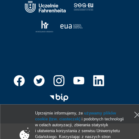
Uprzejmie informujemy, że
używamy plików
© 2013-2026 Uniwersytet Gdański
cookie (tzw. ciasteczek)
i podobnych technologii
w celach autoryzacji, zbierania statystyk
i ułatwienia korzystania z serwisu Uniwersytetu
Gdańskiego. Korzystając z naszych stron