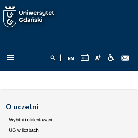
Przejdź do treści
Formularz
Szukaj
wyszukiwania
O uczelni
Wybitni i utalentowani
UG w liczbach