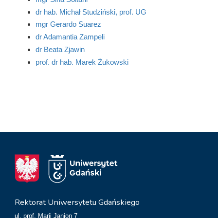
dr hab. Michał Studziński, prof. UG
mgr Gerardo Suarez
dr Adamantia Zampeli
dr Beata Zjawin
prof. dr hab. Marek Żukowski
Rektorat Uniwersytetu Gdańskiego
ul. prof. Marii Janion 7