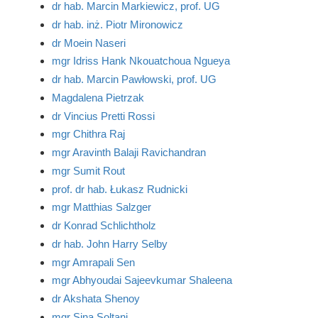
dr hab. Marcin Markiewicz, prof. UG
dr hab. inż. Piotr Mironowicz
dr Moein Naseri
mgr Idriss Hank Nkouatchoua Ngueya
dr hab. Marcin Pawłowski, prof. UG
Magdalena Pietrzak
dr Vincius Pretti Rossi
mgr Chithra Raj
mgr Aravinth Balaji Ravichandran
mgr Sumit Rout
prof. dr hab. Łukasz Rudnicki
mgr Matthias Salzger
dr Konrad Schlichtholz
dr hab. John Harry Selby
mgr Amrapali Sen
mgr Abhyoudai Sajeevkumar Shaleena
dr Akshata Shenoy
mgr Sina Soltani