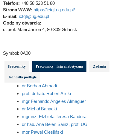
Telefon:
+48 58 523 51 80
Strona WWW:
https://ictqt.ug.edu.pl/
E-mail:
ictqt@ug.edu.pl
Godziny otwarcia:
ul.prof. Marii Janion 4, 80-309 Gdańsk
Symbol:
0A00
Pracownicy
Pracownicy - lista alfabetyczna
Zadania
Jednostki podległe
dr Borhan Ahmadi
prof. dr hab. Robert Alicki
mgr Fernando Angeles Almaguer
dr Michał Banacki
mgr inż. Elżbieta Teresa Bandura
dr hab. Ana Belen Sainz, prof. UG
mgr Paweł Cieśliński