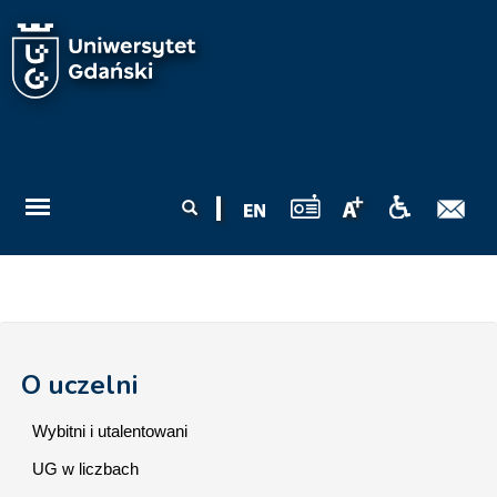
Przejdź do treści
Formularz
Szukaj
wyszukiwania
O uczelni
Wybitni i utalentowani
UG w liczbach