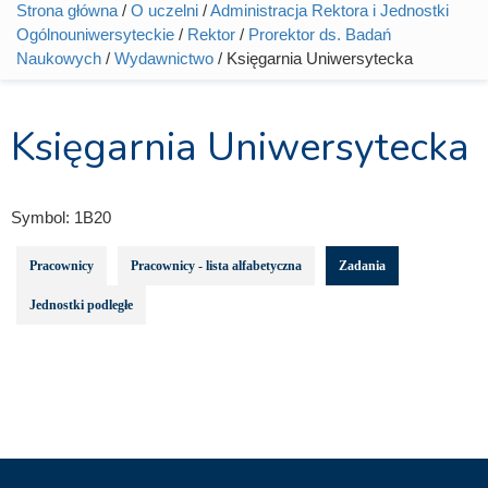
Strona główna
/
O uczelni
/
Administracja Rektora i Jednostki
Jesteś tutaj
Ogólnouniwersyteckie
/
Rektor
/
Prorektor ds. Badań
Naukowych
/
Wydawnictwo
/ Księgarnia Uniwersytecka
Księgarnia Uniwersytecka
Symbol:
1B20
Pracownicy
Pracownicy - lista alfabetyczna
Zadania
Jednostki podległe