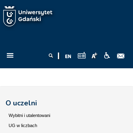
Przejdź do treści
Formularz
Szukaj
wyszukiwania
O uczelni
Wybitni i utalentowani
UG w liczbach