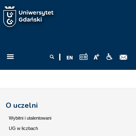
Przejdź do treści
Formularz
Szukaj
wyszukiwania
O uczelni
Wybitni i utalentowani
UG w liczbach