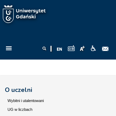
Przejdź do treści
Formularz
Szukaj
wyszukiwania
O uczelni
Wybitni i utalentowani
UG w liczbach