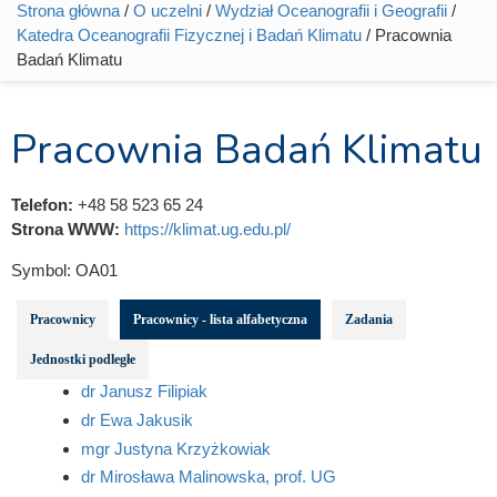
Strona główna
/
O uczelni
/
Wydział Oceanografii i Geografii
/
Jesteś tutaj
Katedra Oceanografii Fizycznej i Badań Klimatu
/ Pracownia
Badań Klimatu
Pracownia Badań Klimatu
Telefon:
+48 58 523 65 24
Strona WWW:
https://klimat.ug.edu.pl/
Symbol:
OA01
Pracownicy
Pracownicy - lista alfabetyczna
Zadania
Jednostki podległe
dr Janusz Filipiak
dr Ewa Jakusik
mgr Justyna Krzyżkowiak
dr Mirosława Malinowska, prof. UG